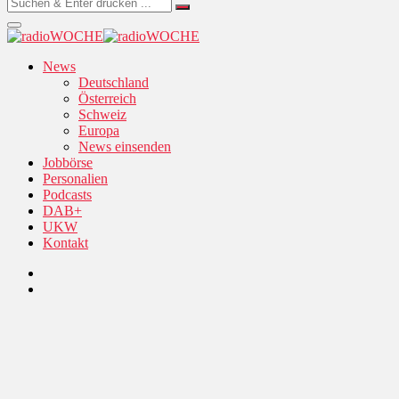
News
Deutschland
Österreich
Schweiz
Europa
News einsenden
Jobbörse
Personalien
Podcasts
DAB+
UKW
Kontakt