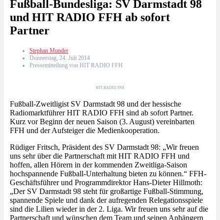
Fußball-Bundesliga: SV Darmstadt 98
und HIT RADIO FFH ab sofort
Partner
Stephan Munder
Donnerstag, 24. Juli 2014
Pressemitteilung von HIT RADIO FFH
HIT RADIO FFH
Fußball-Zweitligist SV Darmstadt 98 und der hessische
Radiomarktführer HIT RADIO FFH sind ab sofort Partner.
Kurz vor Beginn der neuen Saison (3. August) vereinbarten
FFH und der Aufsteiger die Medienkooperation.
Rüdiger Fritsch, Präsident des SV Darmstadt 98: „Wir freuen
uns sehr über die Partnerschaft mit HIT RADIO FFH und
hoffen, allen Hörern in der kommenden Zweitliga-Saison
hochspannende Fußball-Unterhaltung bieten zu können.“ FFH-
Geschäftsführer und Programmdirektor Hans-Dieter Hillmoth:
„Der SV Darmstadt 98 steht für großartige Fußball-Stimmung,
spannende Spiele und dank der aufregenden Relegationsspiele
sind die Lilien wieder in der 2. Liga. Wir freuen uns sehr auf die
Partnerschaft und wünschen dem Team und seinen Anhängern