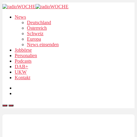
News
Deutschland
Österreich
Schweiz
Europa
News einsenden
Jobbörse
Personalien
Podcasts
DAB+
UKW
Kontakt