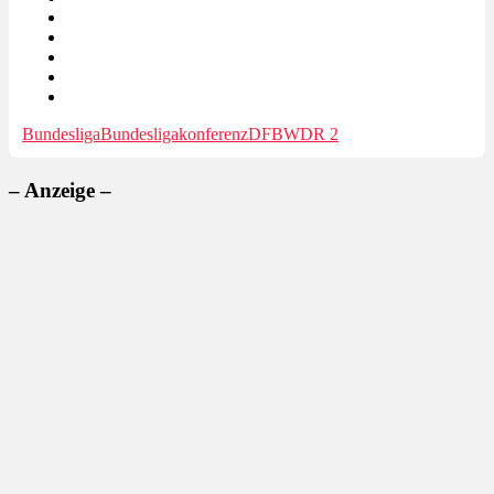
Bundesliga
Bundesligakonferenz
DFB
WDR 2
– Anzeige –