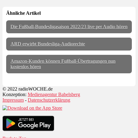
Ähnliche Artikel
Die Fußball-Bundesligasaison 2022/23 live per Audio hören
ARD erwirbt Bundesliga-Audiorechte
Amazon-Kunden können Fußball-Übertragungen nun
kostenlos hören
© 2022 radioWOCHE.de
Konzeption:
Medienagentur Babelsberg
Impressum
-
Datenschutzerklärung