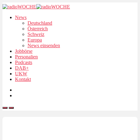
News
Deutschland
Österreich
Schweiz
Europa
News einsenden
Jobbörse
Personalien
Podcasts
DAB+
UKW
Kontakt