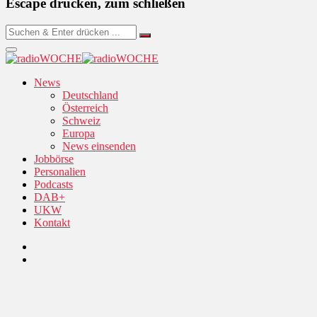
Escape drücken, zum schließen
News
Deutschland
Österreich
Schweiz
Europa
News einsenden
Jobbörse
Personalien
Podcasts
DAB+
UKW
Kontakt