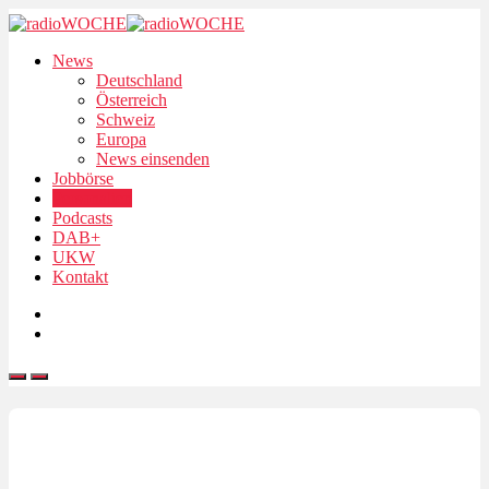
News
Deutschland
Österreich
Schweiz
Europa
News einsenden
Jobbörse
Personalien
Podcasts
DAB+
UKW
Kontakt