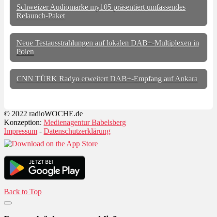
Schweizer Audiomarke my105 präsentiert umfassendes
Relaunch-Paket
Neue Testausstrahlungen auf lokalen DAB+-Multiplexen in
Polen
CNN TÜRK Radyo erweitert DAB+-Empfang auf Ankara
© 2022 radioWOCHE.de
Konzeption:
Medienagentur Babelsberg
Impressum
-
Datenschutzerklärung
Back to Top