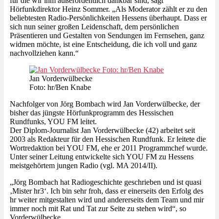
für die wir ihm außerordentlich dankbar sind, sagt
Hörfunkdirektor Heinz Sommer. „Als Moderator zählt er zu den
beliebtesten Radio-Persönlichkeiten Hessens überhaupt. Dass er
sich nun seiner großen Leidenschaft, dem persönlichen
Präsentieren und Gestalten von Sendungen im Fernsehen, ganz
widmen möchte, ist eine Entscheidung, die ich voll und ganz
nachvollziehen kann.“
Jan Vorderwülbecke
Foto: hr/Ben Knabe
Nachfolger von Jörg Bombach wird Jan Vorderwülbecke, der
bisher das jüngste Hörfunkprogramm des Hessischen
Rundfunks, YOU FM leitet.
Der Diplom-Journalist Jan Vorderwülbecke (42) arbeitet seit
2003 als Redakteur für den Hessischen Rundfunk. Er leitete die
Wortredaktion bei YOU FM, ehe er 2011 Programmchef wurde.
Unter seiner Leitung entwickelte sich YOU FM zu Hessens
meistgehörtem jungen Radio (vgl. MA 2014/II).
„Jörg Bombach hat Radiogeschichte geschrieben und ist quasi
‚Mister hr3‘. Ich bin sehr froh, dass er einerseits den Erfolg des
hr weiter mitgestalten wird und andererseits dem Team und mir
immer noch mit Rat und Tat zur Seite zu stehen wird“, so
Vorderwülbecke.