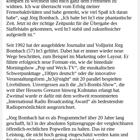
komplett zu wechseln und mich ganz dem Fernsehen zu
widmen. Ich war überrascht vom Erfolg meiner
Fernsehaktivitäten und habe gemerkt, wie viel Spaß ich daran
habe“, sagt Jörg Bombach. „Ich hatte bei hr3 eine phantastische
Zeit. Jetzt ist der richtige Zeitpunkt für die Übergabe des
Staffelstabs gekommen, weil hr3 stabil und zukunftssicher
aufgestellt ist.“
Seit 1992 hat der ausgebildete Journalist und Volljurist Jörg
Bombach (57) hr3 geführt. Dabei hat er immer wieder neue
Wege beschritten, zum Beispiel im Marketing oder Layout. Er
führte erfolgreich neue Formate ein, wie die bimediale
Morningshow „Pop und Weck-TV“, die musikalischen
Schwerpunkttage „100pro deutsch“ oder die innovative
Veranstaltungsform „hr3@night“ mit 20 parallel bespielten
Livebühnen. Unvergessen auch die „hr3-Bombi-Show“, die
weit über Hessens Grenzen hinweg Kultstatus erlangt hat.
Zweimal wurde er dafür mit dem weltweit renommierten
„International Radio Broadcasting Award“ als bedeutendste
Radiopersönlichkeit ausgezeichnet.
„Jörg Bombach hat es als Programmchef über 20 Jahre lang
geschafft, hr3 in der absoluten Spitzengruppe der vergleichbaren
öffentlich-rechtlichen Popwellen zu halten. Das ist eine
Leistung, die nicht hoch genug eingeschätzt werden kann und