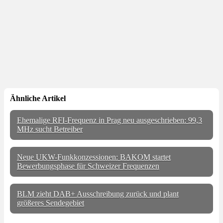
Ähnliche Artikel
Ehemalige RFI-Frequenz in Prag neu ausgeschrieben: 99,3
MHz sucht Betreiber
Neue UKW-Funkkonzessionen: BAKOM startet
Bewerbungsphase für Schweizer Frequenzen
BLM zieht DAB+ Ausschreibung zurück und plant
größeres Sendegebiet