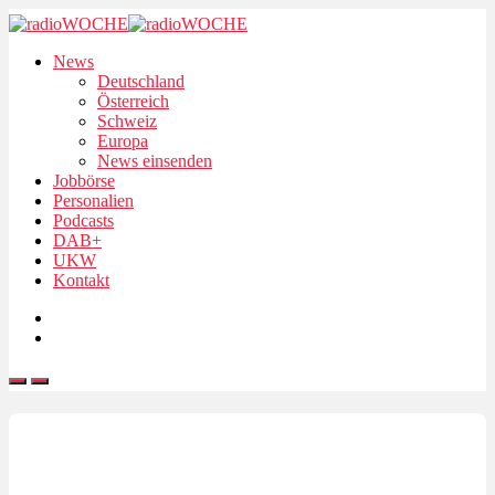
News
Deutschland
Österreich
Schweiz
Europa
News einsenden
Jobbörse
Personalien
Podcasts
DAB+
UKW
Kontakt