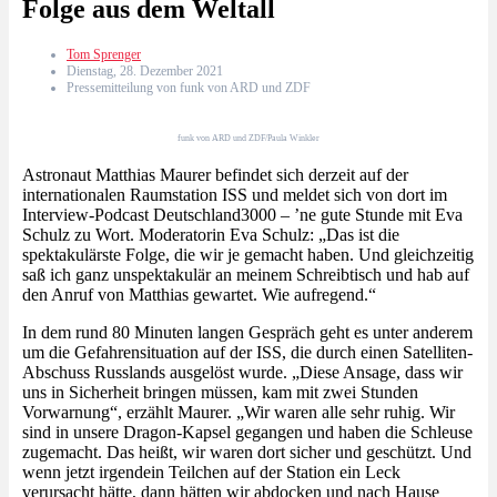
Folge aus dem Weltall
Tom Sprenger
Dienstag, 28. Dezember 2021
Pressemitteilung von funk von ARD und ZDF
funk von ARD und ZDF/Paula Winkler
Astronaut Matthias Maurer befindet sich derzeit auf der
internationalen Raumstation ISS und meldet sich von dort im
Interview-Podcast Deutschland3000 – ’ne gute Stunde mit Eva
Schulz
zu Wort. Moderatorin Eva Schulz: „Das ist die
spektakulärste Folge, die wir je gemacht haben. Und gleichzeitig
saß ich ganz unspektakulär an meinem Schreibtisch und hab auf
den Anruf von Matthias gewartet. Wie aufregend.“
In dem rund 80 Minuten langen Gespräch geht es unter anderem
um die Gefahrensituation auf der ISS, die durch einen Satelliten-
Abschuss Russlands ausgelöst wurde. „Diese Ansage, dass wir
uns in Sicherheit bringen müssen, kam mit zwei Stunden
Vorwarnung“, erzählt Maurer. „Wir waren alle sehr ruhig. Wir
sind in unsere Dragon-Kapsel gegangen und haben die Schleuse
zugemacht. Das heißt, wir waren dort sicher und geschützt. Und
wenn jetzt irgendein Teilchen auf der Station ein Leck
verursacht hätte, dann hätten wir abdocken und nach Hause