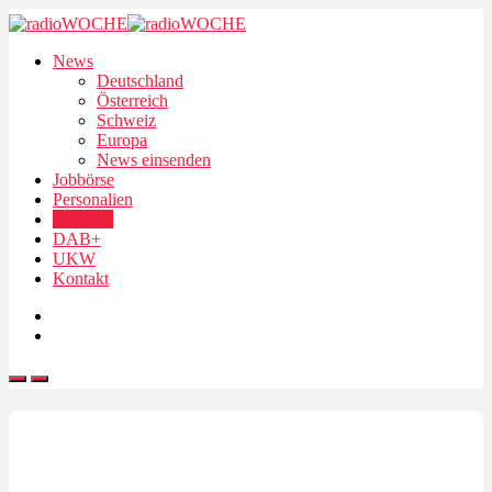
News
Deutschland
Österreich
Schweiz
Europa
News einsenden
Jobbörse
Personalien
Podcasts
DAB+
UKW
Kontakt