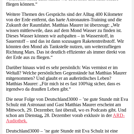
fliegen können.“
Weitere Themen des Gesprächs sind der Alltag 400 Kilometer
von der Erde entfernt, das harte Astronauten-Training und die
Zukunft der Raumfahrt. Matthias Maurer ist überzeugt:
„Wir
wissen mittlerweile, dass auf dem Mond Wasser zu finden ist.
Dieses Wasser können wir aufspalten – in Wasserstoff, in
Sauerstoff – und das ist dann sozusagen Raketentreibstoff. Wir
könnten den Mond als Tankstelle nutzen, um weiterzufliegen
Richtung Mars. Das ist deutlich effizienter als immer direkt von
der Erde aus zu fliegen.“
Darüber hinaus wird es sehr persönlich: Was vermisst er im
Weltall? Welche persönlichen Gegenstände hat Matthias Maurer
mitgenommen? Und glaubt er an außerirdisches Leben?
Matthias Maurer: „Für mich ist es fast 100%ig sicher, dass es
irgendwo da draußen Leben gibt.“
Die neue Folge von Deutschland3000 – ’ne gute Stunde mit Eva
Schulz mit Astronaut und Gast Matthias Maurer erscheint am
Mittwoch, 29. Dezember, fast überall, wo es Podcasts gibt. Und
schon am Dienstag
,
28. Dezember vorab exklusiv in der
ARD-
Audiothek.
Deutschland3000 – ’ne gute Stunde mit Eva Schulz ist eine