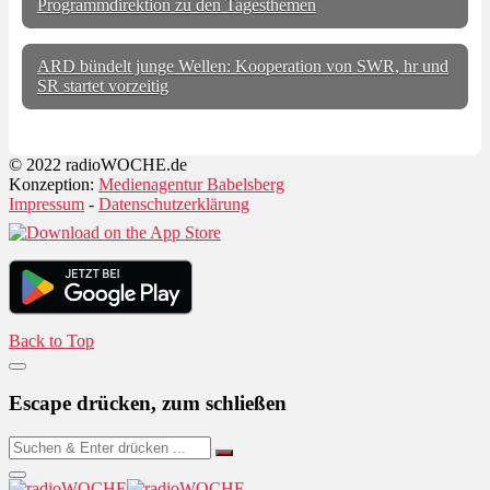
Programmdirektion zu den Tagesthemen
ARD bündelt junge Wellen: Kooperation von SWR, hr und
SR startet vorzeitig
© 2022 radioWOCHE.de
Konzeption:
Medienagentur Babelsberg
Impressum
-
Datenschutzerklärung
Back to Top
Escape drücken, zum schließen