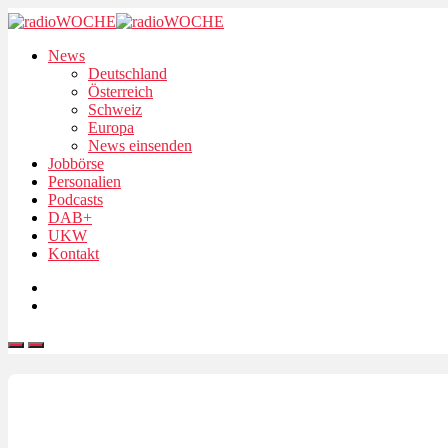
News
Deutschland
Österreich
Schweiz
Europa
News einsenden
Jobbörse
Personalien
Podcasts
DAB+
UKW
Kontakt