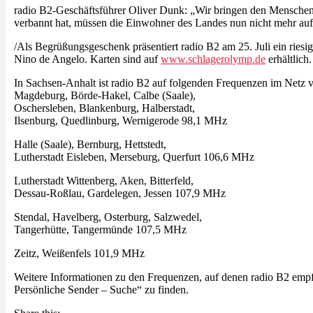
radio B2-Geschäftsführer Oliver Dunk: „Wir bringen den Menschen
verbannt hat, müssen die Einwohner des Landes nun nicht mehr auf 
/Als Begrüßungsgeschenk präsentiert radio B2 am 25. Juli ein rie
Nino de Angelo. Karten sind auf
www.schlagerolymp.de
erhältlich.
In Sachsen-Anhalt ist radio B2 auf folgenden Frequenzen im Netz 
Magdeburg, Börde-Hakel, Calbe (Saale),
Oschersleben, Blankenburg, Halberstadt,
Ilsenburg, Quedlinburg, Wernigerode 98,1 MHz
Halle (Saale), Bernburg, Hettstedt,
Lutherstadt Eisleben, Merseburg, Querfurt 106,6 MHz
Lutherstadt Wittenberg, Aken, Bitterfeld,
Dessau-Roßlau, Gardelegen, Jessen 107,9 MHz
Stendal, Havelberg, Osterburg, Salzwedel,
Tangerhütte, Tangermünde 107,5 MHz
Zeitz, Weißenfels 101,9 MHz
Weitere Informationen zu den Frequenzen, auf denen radio B2 em
Persönliche Sender – Suche“ zu finden.