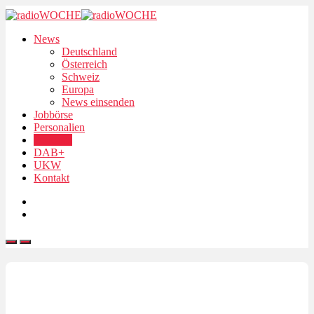
News
Deutschland
Österreich
Schweiz
Europa
News einsenden
Jobbörse
Personalien
Podcasts
DAB+
UKW
Kontakt