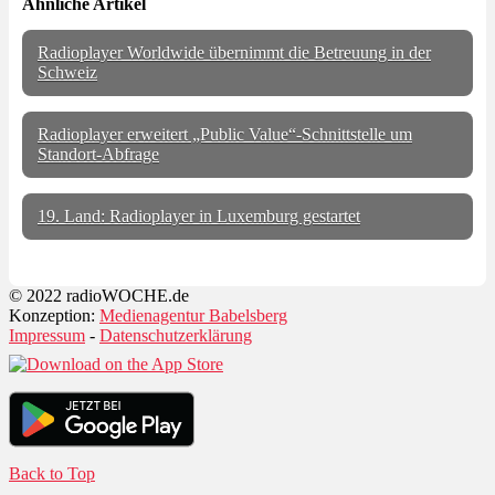
Ähnliche Artikel
Radioplayer Worldwide übernimmt die Betreuung in der
Schweiz
Radioplayer erweitert „Public Value“-Schnittstelle um
Standort-Abfrage
19. Land: Radioplayer in Luxemburg gestartet
© 2022 radioWOCHE.de
Konzeption:
Medienagentur Babelsberg
Impressum
-
Datenschutzerklärung
Back to Top