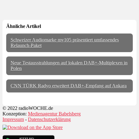
Ähnliche Artikel
Schweizer Audiomarke my105 präsentiert umfassendes
Relaunch-Paket
Neue Testausstrahlungen auf lokalen DAB+-Multiplexen in
Polen
CNN TÜRK Radyo erweitert DAB+-Empfang auf Ankara
© 2022 radioWOCHE.de
Konzeption:
Medienagentur Babelsberg
Impressum
-
Datenschutzerklärung