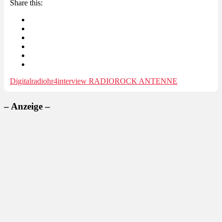
Share this:
Digitalradio
hr4
interview RADIO
ROCK ANTENNE
– Anzeige –