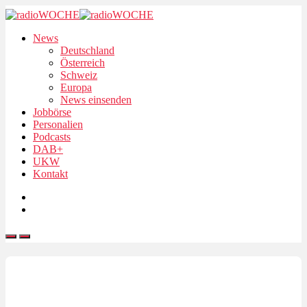
News
Deutschland
Österreich
Schweiz
Europa
News einsenden
Jobbörse
Personalien
Podcasts
DAB+
UKW
Kontakt