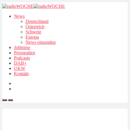
News
Deutschland
Österreich
Schweiz
Europa
News einsenden
Jobbörse
Personalien
Podcasts
DAB+
UKW
Kontakt