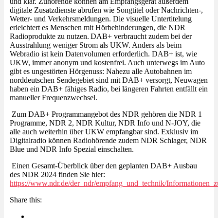
und klar. Zuhörende können am Empfangsgerät außerdem
digitale Zusatzdienste abrufen wie Songtitel oder Nachrichten-,
Wetter- und Verkehrsmeldungen. Die visuelle Untertitelung
erleichtert es Menschen mit Hörbehinderungen, die NDR
Radioprodukte zu nutzen. DAB+ verbraucht zudem bei der
Ausstrahlung weniger Strom als UKW. Anders als beim
Webradio ist kein Datenvolumen erforderlich. DAB+ ist, wie
UKW, immer anonym und kostenfrei. Auch unterwegs im Auto
gibt es ungestörten Hörgenuss: Nahezu alle Autobahnen im
norddeutschen Sendegebiet sind mit DAB+ versorgt, Neuwagen
haben ein DAB+ fähiges Radio, bei längeren Fahrten entfällt ein
manueller Frequenzwechsel.
Zum DAB+ Programmangebot des NDR gehören die NDR 1
Programme, NDR 2, NDR Kultur, NDR Info und N-JOY, die
alle auch weiterhin über UKW empfangbar sind. Exklusiv im
Digitalradio können Radiohörende zudem NDR Schlager, NDR
Blue und NDR Info Spezial einschalten.
Einen Gesamt-Überblick über den geplanten DAB+ Ausbau
des NDR 2024 finden Sie hier:
https://www.ndr.de/der_ndr/empfang_und_technik/Informatione
Share this: