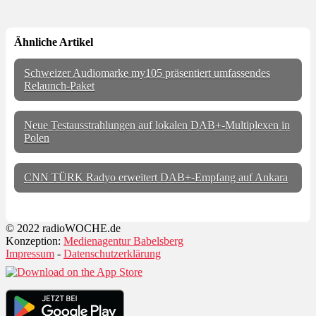
Ähnliche Artikel
Schweizer Audiomarke my105 präsentiert umfassendes
Relaunch-Paket
Neue Testausstrahlungen auf lokalen DAB+-Multiplexen in
Polen
CNN TÜRK Radyo erweitert DAB+-Empfang auf Ankara
© 2022 radioWOCHE.de
Konzeption:
Medienagentur Babelsberg
Impressum
-
Datenschutzerklärung