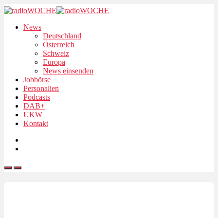
News
Deutschland
Österreich
Schweiz
Europa
News einsenden
Jobbörse
Personalien
Podcasts
DAB+
UKW
Kontakt