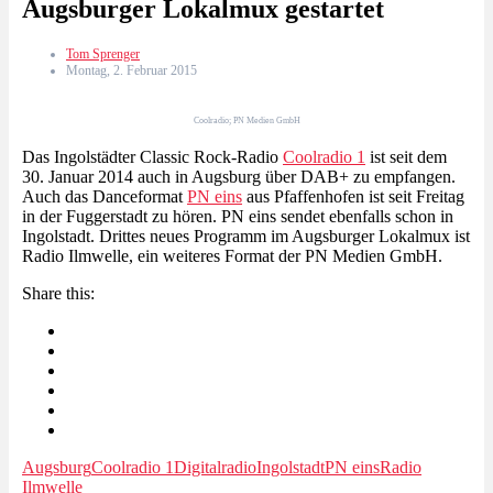
Augsburger Lokalmux gestartet
Tom Sprenger
Montag, 2. Februar 2015
Coolradio; PN Medien GmbH
Das Ingolstädter Classic Rock-Radio
Coolradio 1
ist seit dem
30. Januar 2014 auch in Augsburg über DAB+ zu empfangen.
Auch das Danceformat
PN eins
aus Pfaffenhofen ist seit Freitag
in der Fuggerstadt zu hören. PN eins sendet ebenfalls schon in
Ingolstadt. Drittes neues Programm im Augsburger Lokalmux ist
Radio Ilmwelle, ein weiteres Format der PN Medien GmbH.
Share this:
Augsburg
Coolradio 1
Digitalradio
Ingolstadt
PN eins
Radio
Ilmwelle