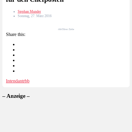
Stephan Munder
Sonntag, 27. März 2016
rbb/Oliver Ziebe
Share this:
Intendant
rbb
– Anzeige –