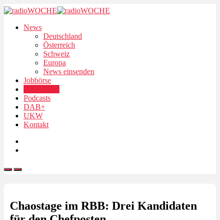
News
Deutschland
Österreich
Schweiz
Europa
News einsenden
Jobbörse
Personalien
Podcasts
DAB+
UKW
Kontakt
Chaostage im RBB: Drei Kandidaten
für den Chefposten