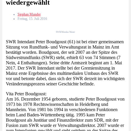
wiedergewählt
Stephan Munder
Freitag, 15. Juli 2016
SWR/Monika Maier
SWR Intendant Peter Boudgoust (61) ist bei einer gemeinsamen
Sitzung von Rundfunk- und Verwaltungsrat in Mainz im Amt
bestätigt worden. Boudgoust, der seit 2007 an der Spitze des
Südwestrundfunks (SWR) steht, erhielt 63 von 74 Stimmen (7
Nein, 4 Enthaltungen). Seine dritte Amtszeit beginnt am 1. Mai
2017. Der SWR Intendant stellte bei der Gremiensitzung in
Mainz erste Ergebnisse des multimedialen Umbaus des SWR
vor und betonte dabei, dass sich der SWR derzeit im wichtigsten
Veränderungsprozess seiner Geschichte befinde.
Vita Peter Boudgoust:
Am 16. Dezember 1954 geboren, studierte Peter Boudgoust von
1973 bis 1978 Rechtswissenschaften in Heidelberg und
Mannheim. Von 1981 bis 1994 in verschiedenen Funktionen
beim Land Baden-Württemberg tätig. 1995 kam Peter
Boudgoust als Justitiar und Finanzdirektor zum SDR, mit der
Fusion zum SWR wurde er Verwaltungsdirektor. 2007 wurde er
zum Intendanten gewählt und steht seitdem an der Spitze des