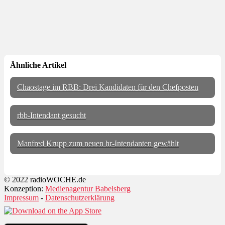
Ähnliche Artikel
Chaostage im RBB: Drei Kandidaten für den Chefposten
rbb-Intendant gesucht
Manfred Krupp zum neuen hr-Intendanten gewählt
© 2022 radioWOCHE.de
Konzeption:
Medienagentur Babelsberg
Impressum
-
Datenschutzerklärung