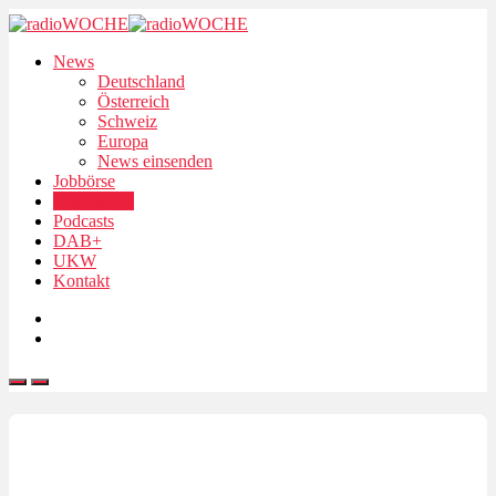
News
Deutschland
Österreich
Schweiz
Europa
News einsenden
Jobbörse
Personalien
Podcasts
DAB+
UKW
Kontakt