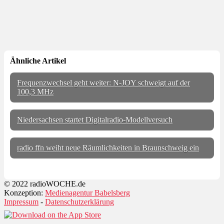
Ähnliche Artikel
Frequenzwechsel geht weiter: N-JOY schweigt auf der
100,3 MHz
Niedersachsen startet Digitalradio-Modellversuch
radio ffn weiht neue Räumlichkeiten in Braunschweig ein
© 2022 radioWOCHE.de
Konzeption:
Medienagentur Babelsberg
Impressum
-
Datenschutzerklärung