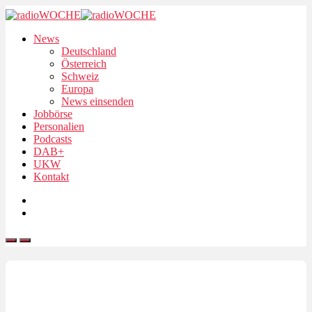
News
Deutschland
Österreich
Schweiz
Europa
News einsenden
Jobbörse
Personalien
Podcasts
DAB+
UKW
Kontakt