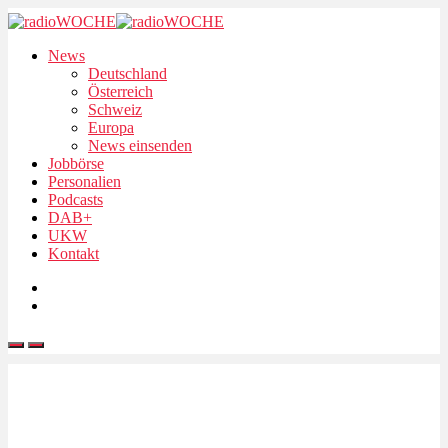
News
Deutschland
Österreich
Schweiz
Europa
News einsenden
Jobbörse
Personalien
Podcasts
DAB+
UKW
Kontakt