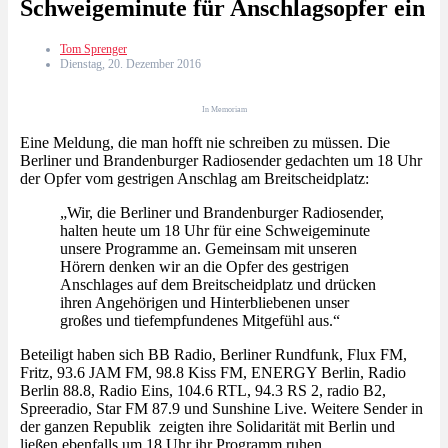
Schweigeminute für Anschlagsopfer ein
Tom Sprenger
Dienstag, 20. Dezember 2016
In Memoriam
Eine Meldung, die man hofft nie schreiben zu müssen. Die
Berliner und Brandenburger Radiosender gedachten um 18 Uhr
der Opfer vom gestrigen Anschlag am Breitscheidplatz:
„Wir, die Berliner und Brandenburger Radiosender,
halten heute um 18 Uhr für eine Schweigeminute
unsere Programme an. Gemeinsam mit unseren
Hörern denken wir an die Opfer des gestrigen
Anschlages auf dem Breitscheidplatz und drücken
ihren Angehörigen und Hinterbliebenen unser
großes und tiefempfundenes Mitgefühl aus.“
Beteiligt haben sich BB Radio, Berliner Rundfunk, Flux FM,
Fritz, 93.6 JAM FM, 98.8 Kiss FM, ENERGY Berlin, Radio
Berlin 88.8, Radio Eins, 104.6 RTL, 94.3 RS 2, radio B2,
Spreeradio, Star FM 87.9 und Sunshine Live. Weitere Sender in
der ganzen Republik zeigten ihre Solidarität mit Berlin und
ließen ebenfalls um 18 Uhr ihr Programm ruhen.