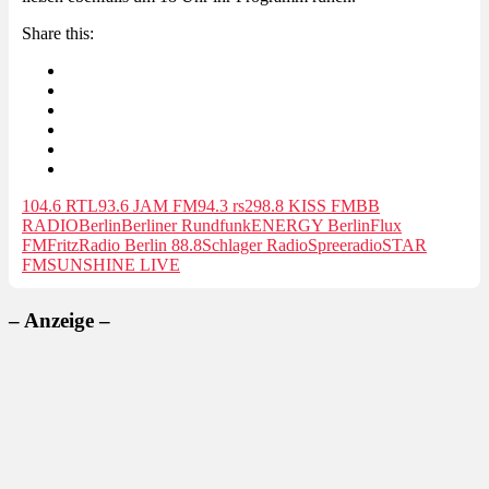
Share this:
104.6 RTL
93.6 JAM FM
94.3 rs2
98.8 KISS FM
BB
RADIO
Berlin
Berliner Rundfunk
ENERGY Berlin
Flux
FM
Fritz
Radio Berlin 88.8
Schlager Radio
Spreeradio
STAR
FM
SUNSHINE LIVE
– Anzeige –