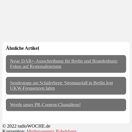
Ähnliche Artikel
Neue DAB+-Ausschreibung für Berlin und Brandenburg:
Fokus auf Regionalisierung
Sendestopp am Schäferberg: Stromausfall in Berlin legt
UKW-Frequenzen lahm
Werde unser PR-Content-Chamäleon!
© 2022 radioWOCHE.de
Konzeption:
Medienagentur Babelsberg