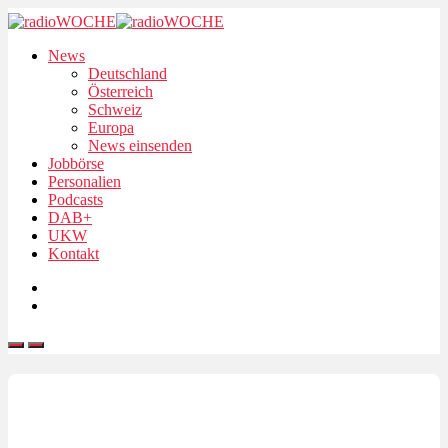
News
Deutschland
Österreich
Schweiz
Europa
News einsenden
Jobbörse
Personalien
Podcasts
DAB+
UKW
Kontakt