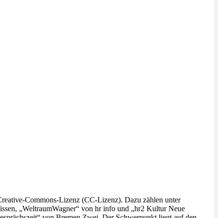
 Creative-Commons-Lizenz (CC-Lizenz). Dazu zählen unter
ssen, „WeltraumWagner“ von hr info und „hr2 Kultur Neue
sprächszeit“ von Bremen Zwei. Der Schwerpunkt liegt auf den