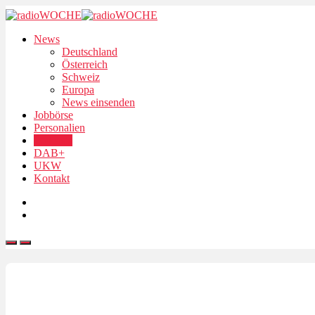
News
Deutschland
Österreich
Schweiz
Europa
News einsenden
Jobbörse
Personalien
Podcasts
DAB+
UKW
Kontakt