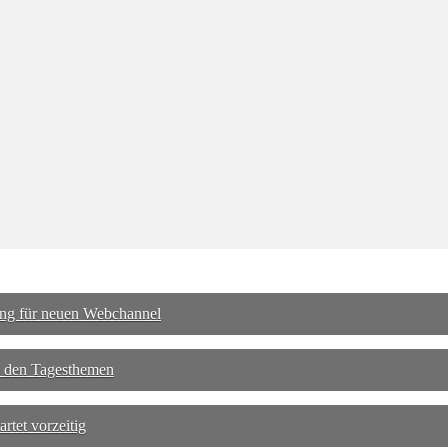
ng für neuen Webchannel
 den Tagesthemen
tet vorzeitig