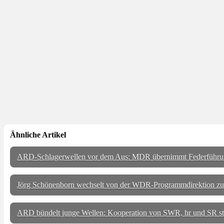
Ähnliche Artikel
ARD-Schlagerwellen vor dem Aus: MDR übernimmt Federführu
Jörg Schönenborn wechselt von der WDR-Programmdirektion zu
ARD bündelt junge Wellen: Kooperation von SWR, hr und SR star