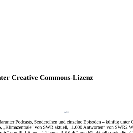
nter Creative Commons-Lizenz
ARD
runter Podcasts, Sendereihen und einzelne Episoden – künftig unter
o, „Klimazentrale“ von SWR aktuell, „1.000 Antworten“ von SWR2 Wi
rts“ von PULS und „1 Thema, 3 Köpfe“ von B5 aktuell sowie die „Ge