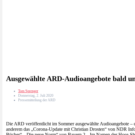
Ausgewählte ARD-Audioangebote bald u
Tom Sprenger
Donnerstag, 2. Juli 2020
Pressemitteilung der ARD
Die ARD veröffentlicht im Sommer ausgewählte Audioangebote – da
anderem das „Corona-Update mit Christian Drosten“ von NDR Inf
Bücher“, „Die neue Norm“ von Bayern 2, „Im Namen der Hose-Sho