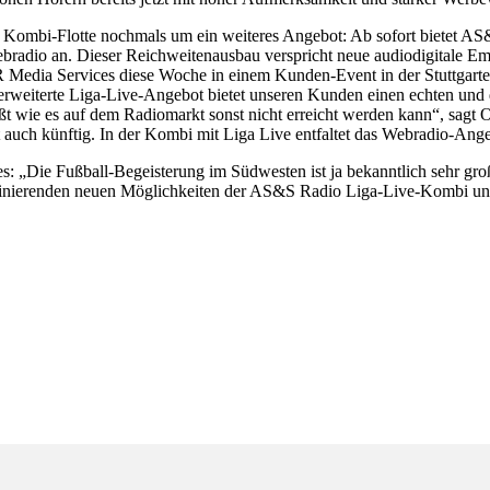
r Kombi-Flotte nochmals um ein weiteres Angebot: Ab sofort bietet
radio an. Dieser Reichweitenausbau verspricht neue audiodigitale E
Media Services diese Woche in einem Kunden-Event in der Stuttgart
 erweiterte Liga-Live-Angebot bietet unseren Kunden einen echten und
t wie es auf dem Radiomarkt sonst nicht erreicht werden kann“, sagt O
ch künftig. In der Kombi mit Liga Live entfaltet das Webradio-Angebo
: „Die Fußball-Begeisterung im Südwesten ist ja bekanntlich sehr groß.
aszinierenden neuen Möglichkeiten der AS&S Radio Liga-Live-Kombi un