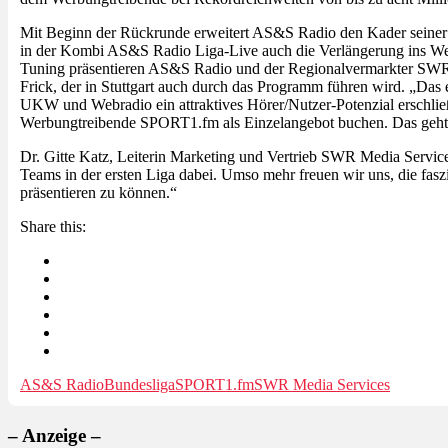
Mit Beginn der Rückrunde erweitert AS&S Radio den Kader seine
in der Kombi AS&S Radio Liga-Live auch die Verlängerung ins Web
Tuning präsentieren AS&S Radio und der Regionalvermarkter SWR 
Frick, der in Stuttgart auch durch das Programm führen wird. „Das
UKW und Webradio ein attraktives Hörer/Nutzer-Potenzial erschließ
Werbungtreibende SPORT1.fm als Einzelangebot buchen. Das geht au
Dr. Gitte Katz, Leiterin Marketing und Vertrieb SWR Media Services
Teams in der ersten Liga dabei. Umso mehr freuen wir uns, die f
präsentieren zu können.“
Share this:
AS&S Radio
Bundesliga
SPORT1.fm
SWR Media Services
– Anzeige –