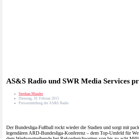
AS&S Radio und SWR Media Services präs
Stephan Munder
Dienstag, 10. Februar 2015
Pressemitteilung der AS&S Radio
Der Bundesliga-Fußball rockt wieder die Stadien und sorgt mit pa
legendären ARD-Bundesliga-Konferenz – dem Top-Umfeld für Werb
dem Werbungtreibende bei Rekordreichweiten von bis zu acht Milli