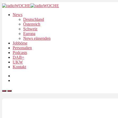
News
Deutschland
Österreich
Schweiz
Europa
News einsenden
Jobbörse
Personalien
Podcasts
DAB+
UKW
Kontakt