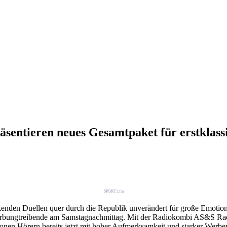
entieren neues Gesamtpaket für erstklass
SPORT1.fm
ckenden Duellen quer durch die Republik unverändert für große Emotio
ungtreibende am Samstagnachmittag. Mit der Radiokombi AS&S Radio 
onen Hörern bereits jetzt mit hoher Aufmerksamkeit und starker Werbe