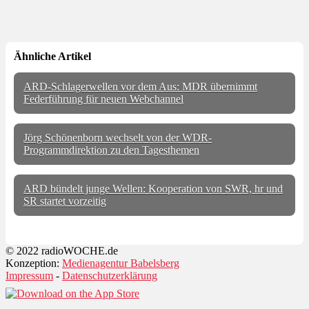
Ähnliche Artikel
ARD-Schlagerwellen vor dem Aus: MDR übernimmt
Federführung für neuen Webchannel
Jörg Schönenborn wechselt von der WDR-
Programmdirektion zu den Tagesthemen
ARD bündelt junge Wellen: Kooperation von SWR, hr und
SR startet vorzeitig
© 2022 radioWOCHE.de
Konzeption:
Medienagentur Babelsberg
Impressum
-
Datenschutzerklärung