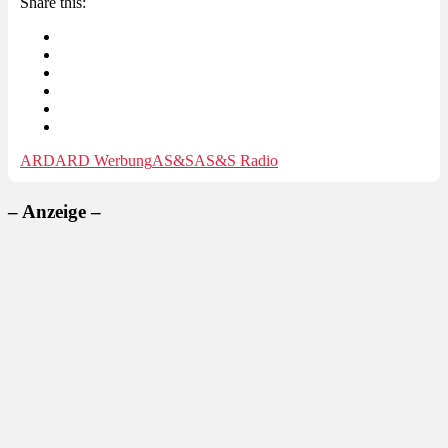
Share this:
ARD
ARD Werbung
AS&S
AS&S Radio
– Anzeige –