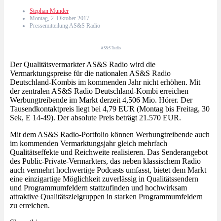
Stephan Munder
Montag, 2. Oktober 2017
Pressemitteilung AS&S Radio
AS&S Radio
Der Qualitätsvermarkter AS&S Radio wird die
Vermarktungspreise für die nationalen AS&S Radio
Deutschland-Kombis im kommenden Jahr nicht erhöhen. Mit
der zentralen AS&S Radio Deutschland-Kombi erreichen
Werbungtreibende im Markt derzeit 4,506 Mio. Hörer. Der
Tausendkontaktpreis liegt bei 4,79 EUR (Montag bis Freitag, 30
Sek, E 14-49). Der absolute Preis beträgt 21.570 EUR.
Mit dem AS&S Radio-Portfolio können Werbungtreibende auch
im kommenden Vermarktungsjahr gleich mehrfach
Qualitätseffekte und Reichweite realisieren. Das Senderangebot
des Public-Private-Vermarkters, das neben klassischem Radio
auch vermehrt hochwertige Podcasts umfasst, bietet dem Markt
eine einzigartige Möglichkeit zuverlässig in Qualitätssendern
und Programmumfeldern stattzufinden und hochwirksam
attraktive Qualitätszielgruppen in starken Programmumfeldern
zu erreichen.