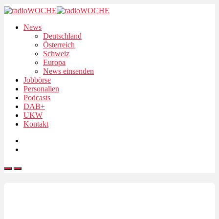
News
Deutschland
Österreich
Schweiz
Europa
News einsenden
Jobbörse
Personalien
Podcasts
DAB+
UKW
Kontakt