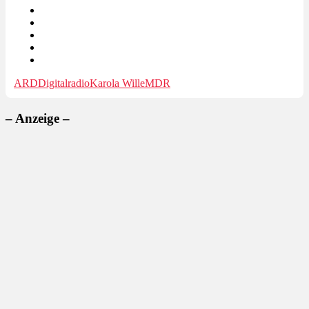
ARD
Digitalradio
Karola Wille
MDR
– Anzeige –