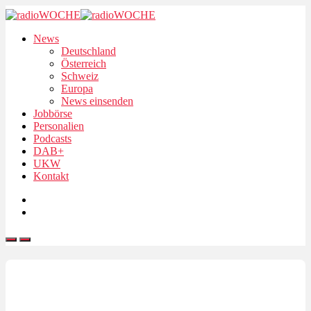
News
Deutschland
Österreich
Schweiz
Europa
News einsenden
Jobbörse
Personalien
Podcasts
DAB+
UKW
Kontakt