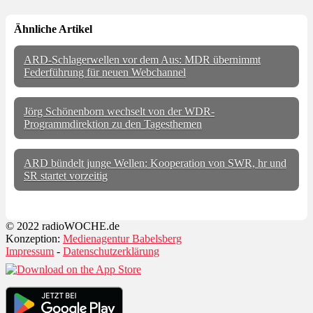
Ähnliche Artikel
ARD-Schlagerwellen vor dem Aus: MDR übernimmt
Federführung für neuen Webchannel
Jörg Schönenborn wechselt von der WDR-
Programmdirektion zu den Tagesthemen
ARD bündelt junge Wellen: Kooperation von SWR, hr und
SR startet vorzeitig
© 2022 radioWOCHE.de
Konzeption:
Medienagentur Babelsberg
Impressum
-
Datenschutzerklärung