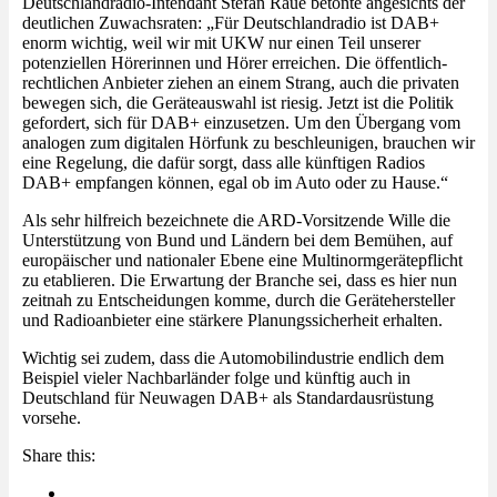
Deutschlandradio-Intendant Stefan Raue betonte angesichts der
deutlichen Zuwachsraten: „Für Deutschlandradio ist DAB+
enorm wichtig, weil wir mit UKW nur einen Teil unserer
potenziellen Hörerinnen und Hörer erreichen. Die öffentlich-
rechtlichen Anbieter ziehen an einem Strang, auch die privaten
bewegen sich, die Geräteauswahl ist riesig. Jetzt ist die Politik
gefordert, sich für DAB+ einzusetzen. Um den Übergang vom
analogen zum digitalen Hörfunk zu beschleunigen, brauchen wir
eine Regelung, die dafür sorgt, dass alle künftigen Radios
DAB+ empfangen können, egal ob im Auto oder zu Hause.“
Als sehr hilfreich bezeichnete die ARD-Vorsitzende Wille die
Unterstützung von Bund und Ländern bei dem Bemühen, auf
europäischer und nationaler Ebene eine Multinormgerätepflicht
zu etablieren. Die Erwartung der Branche sei, dass es hier nun
zeitnah zu Entscheidungen komme, durch die Gerätehersteller
und Radioanbieter eine stärkere Planungssicherheit erhalten.
Wichtig sei zudem, dass die Automobilindustrie endlich dem
Beispiel vieler Nachbarländer folge und künftig auch in
Deutschland für Neuwagen DAB+ als Standardausrüstung
vorsehe.
Share this: