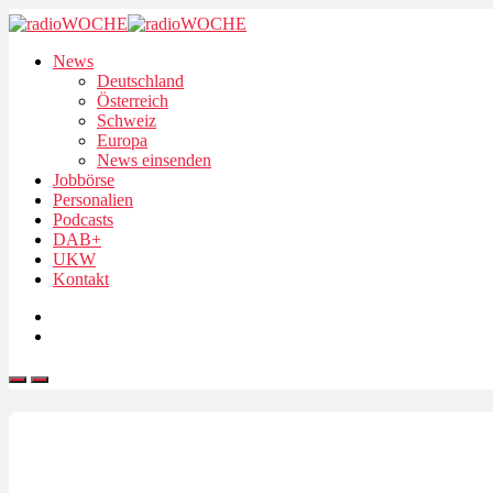
News
Deutschland
Österreich
Schweiz
Europa
News einsenden
Jobbörse
Personalien
Podcasts
DAB+
UKW
Kontakt