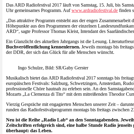
Das ARD Radiofestival 2017 läuft von Samstag, 15. Juli, bis Sams
Uhr gemeinsames Programm. Auf
www.ardradiofestival.de
finden s
„Das attraktive Programm entsteht aus der engen Zusammenarbeit de
Höhepunkte aus den Programmen der einzelnen Landesrundfunkanstalt
ARD“, sagte Professor Thomas Kleist, Intendant des Saarländisch
Ein Glanzlicht des aktuellen Jahrgangs ist die Lesung. Literaturfre
Buchveröffentlichung kennenlernen.
Jeweils montags bis freitag
der DDR, der sich das Glück für alle Menschen wünscht.
Ingo Schulze, Bild: SR/Gaby Gerster
Musikalisch bietet das ARD Radiofestival 2017 sonntags bis freita
europäischen Festivals: Salzburg, Schwetzingen, Amsterdam, Rudol
professionelle Chöre hautnah zu erleben sein. An den Samstagaben
Mozarts „La Clemenza di Tito“ mit dem mitreißenden Theodor Curr
Vierzig Gespräche mit engagierten Menschen unserer Zeit – darunter
runden das Radiofestivalprogramm montags bis freitags zwischen 2
Neu ist die Reihe „Radio Lab“ an den Sonntagabenden. Jeweils
Zeitschriften erfolgreich sind, eine halbe Stunde Radio jenseit
überhaupt: das Leben.