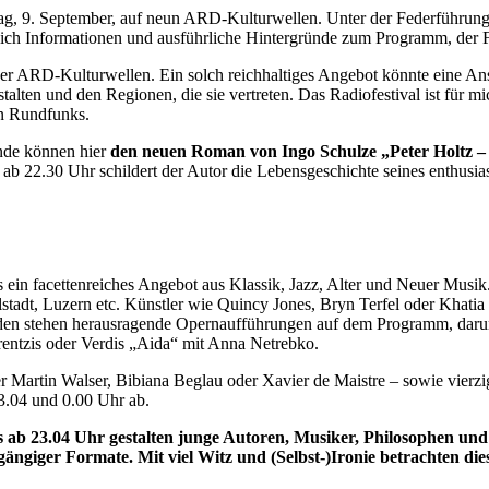
tag, 9. September, auf neun ARD-Kulturwellen. Unter der Federführung
ich Informationen und ausführliche Hintergründe zum Programm, der 
r ARD-Kulturwellen. Ein solch reichhaltiges Angebot könnte eine Anstal
en und den Regionen, die sie vertreten. Das Radiofestival ist für mic
en Rundfunks.
unde können hier
den neuen Roman von Ingo Schulze „Peter Holtz – S
s ab 22.30 Uhr schildert der Autor die Lebensgeschichte seines enthusi
gs ein facettenreiches Angebot aus Klassik, Jazz, Alter und Neuer Mus
stadt, Luzern etc. Künstler wie Quincy Jones, Bryn Terfel oder Khatia
den stehen herausragende Opernaufführungen auf dem Programm, darunt
entzis oder Verdis „Aida“ mit Anna Netrebko.
 Martin Walser, Bibiana Beglau oder Xavier de Maistre – sowie vierzig
3.04 und 0.00 Uhr ab.
 ab 23.04 Uhr gestalten junge Autoren, Musiker, Philosophen und 
s gängiger Formate. Mit viel Witz und (Selbst-)Ironie betrachten d