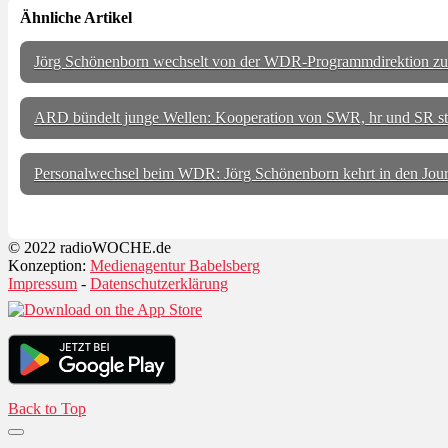
Ähnliche Artikel
Jörg Schönenborn wechselt von der WDR-Programmdirektion zu
ARD bündelt junge Wellen: Kooperation von SWR, hr und SR star
Personalwechsel beim WDR: Jörg Schönenborn kehrt in den Jour
© 2022 radioWOCHE.de
Konzeption:
Medienagentur Babelsberg
Impressum
-
Datenschutzerklärung
Back to Top