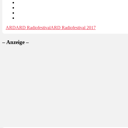
ARD
ARD Radiofestival
ARD Radiofestival 2017
– Anzeige –