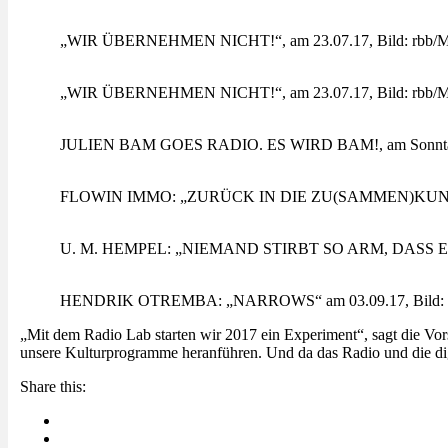
„WIR ÜBERNEHMEN NICHT!“, am 23.07.17, Bild: rbb/M
„WIR ÜBERNEHMEN NICHT!“, am 23.07.17, Bild: rbb/M
JULIEN BAM GOES RADIO. ES WIRD BAM!, am Sonntag, 06
FLOWIN IMMO: „ZURÜCK IN DIE ZU(SAMMEN)KUNFT“, am
U. M. HEMPEL: „NIEMAND STIRBT SO ARM, DASS ER NI
HENDRIK OTREMBA: „NARROWS“ am 03.09.17, Bild: r
„Mit dem Radio Lab starten wir 2017 ein Experiment“, sagt die
unsere Kulturprogramme heranführen. Und da das Radio und die digi
Share this: