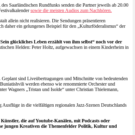
 des Saarländischen Rundfunks senden die Partner jeweils ab 20.00
Festivalkalender
sowie die meisten Audios zum Nachhören.
t allein nicht realisieren. Die Sendungen präsentieren
h daher ein gelungenes Beispiel für den „Kulturföderalismus“ der
ein glückliches Leben erzählt von ihm selbst“ noch vor der
astischen Helden: Peter Holtz, aufgewachsen in einem Kinderheim in
ik. Geplant sind Liveübertragungen und Mitschnitte von bedeutenden
 Buniatishvili werden ebenso wie renommierte Orchester und
er Wagners „Tristan und Isolde“ unter Christian Thielemann,
 Ausflüge in die vielfältigen regionalen Jazz-Szenen Deutschlands
Künstler, die auf Youtube-Kanälen, mit Podcasts oder
iese jungen Kreativen die Themenfelder Politik, Kultur und