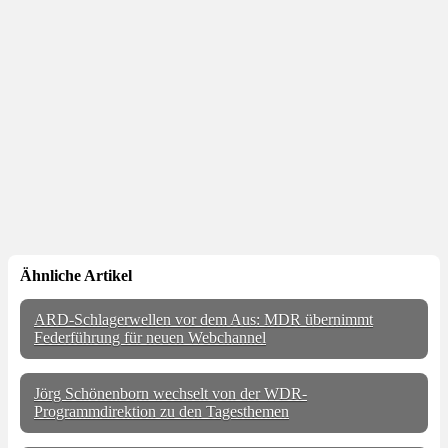
Ähnliche Artikel
ARD-Schlagerwellen vor dem Aus: MDR übernimmt
Federführung für neuen Webchannel
Jörg Schönenborn wechselt von der WDR-
Programmdirektion zu den Tagesthemen