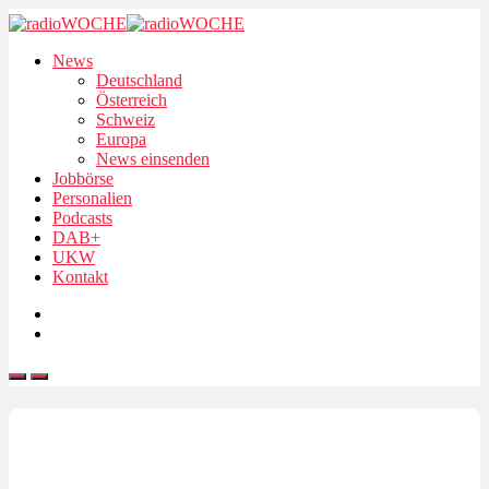
News
Deutschland
Österreich
Schweiz
Europa
News einsenden
Jobbörse
Personalien
Podcasts
DAB+
UKW
Kontakt