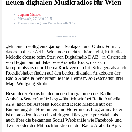
neuen digitalen Musikradios für Wien
Stephan Munder
Mittwoch, 27. Mai 2015
Pressemitteilung von Radio Arabella 92.9
Radio Arabella 92.9
„Mit einem völlig einzigartigen Schlager- und Oldies-Format,
das es in dieser Art in Wien noch nicht zu hören gibt, ist Radio
Melodie ebenso beim Start von Digitalradio DAB+ in Österreich
von Beginn an mit dabei wie Arabella-Rock, das sich
kompromisslos dem Thema Rock verschreibt. Schlager- als auch
Rockliebhaber finden auf den beiden digitalen Angeboten der
Radio Arabella-Senderfamilie ihre Heimat“, so Geschäftsführer
Mag. Wolfgang Struber.
Besonderer Fokus bei den neuen Programmen der Radio
Arabella-Senderfamilie liegt – ähnlich wie bei Radio Arabella
92,9 -auch bei Arabella-Rock und Radio Melodie auf der
Einbindung der Hörerinnen und Hörer in das Programm. Jeder
ist eingeladen, Ideen einzubringen. Dies gerne per eMail, als
auch über die bekannten Social-Webkanäle wie Facebook und
Twitter oder der Mitmachfunktion in der Radio Arabella-App.