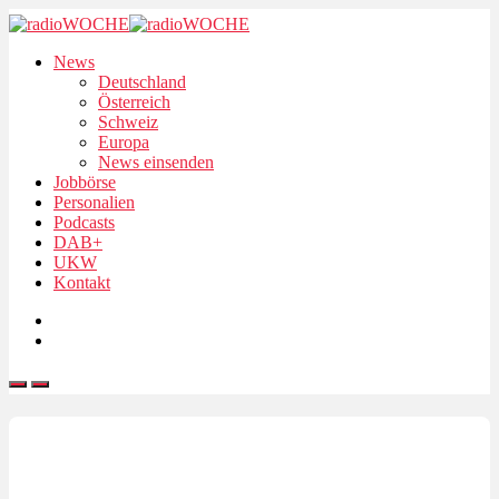
News
Deutschland
Österreich
Schweiz
Europa
News einsenden
Jobbörse
Personalien
Podcasts
DAB+
UKW
Kontakt