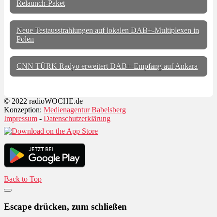
Relaunch-Paket
Neue Testausstrahlungen auf lokalen DAB+-Multiplexen in
Polen
CNN TÜRK Radyo erweitert DAB+-Empfang auf Ankara
© 2022 radioWOCHE.de
Konzeption:
Medienagentur Babelsberg
Impressum
-
Datenschutzerklärung
Back to Top
Escape drücken, zum schließen