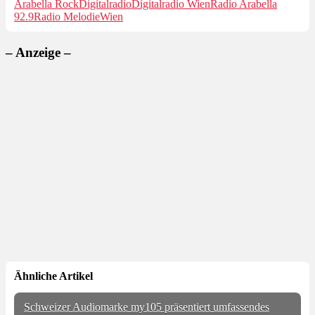
Arabella Rock
Digitalradio
Digitalradio Wien
Radio Arabella
92.9
Radio Melodie
Wien
– Anzeige –
Ähnliche Artikel
Schweizer Audiomarke my105 präsentiert umfassendes