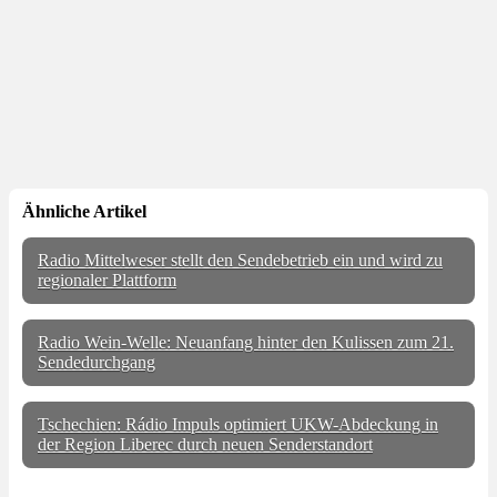
Ähnliche Artikel
Radio Mittelweser stellt den Sendebetrieb ein und wird zu
regionaler Plattform
Radio Wein-Welle: Neuanfang hinter den Kulissen zum 21.
Sendedurchgang
Tschechien: Rádio Impuls optimiert UKW-Abdeckung in
der Region Liberec durch neuen Senderstandort