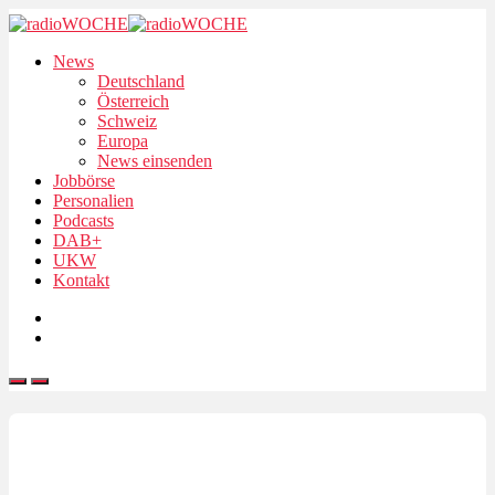
News
Deutschland
Österreich
Schweiz
Europa
News einsenden
Jobbörse
Personalien
Podcasts
DAB+
UKW
Kontakt