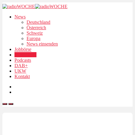
News
Deutschland
Österreich
Schweiz
Europa
News einsenden
Jobbörse
Personalien
Podcasts
DAB+
UKW
Kontakt