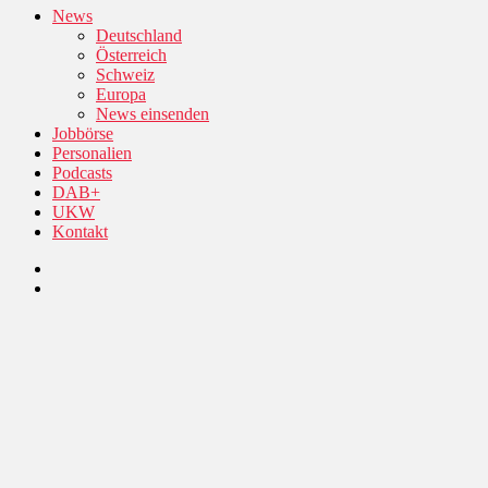
News
Deutschland
Österreich
Schweiz
Europa
News einsenden
Jobbörse
Personalien
Podcasts
DAB+
UKW
Kontakt