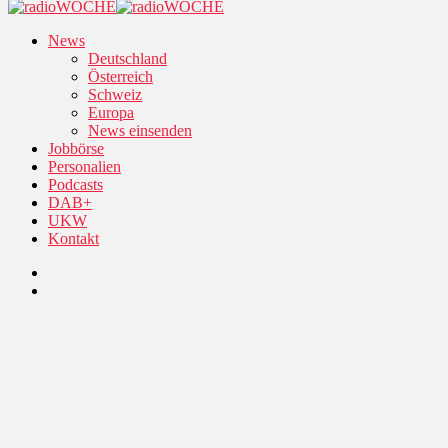
News
Deutschland
Österreich
Schweiz
Europa
News einsenden
Jobbörse
Personalien
Podcasts
DAB+
UKW
Kontakt