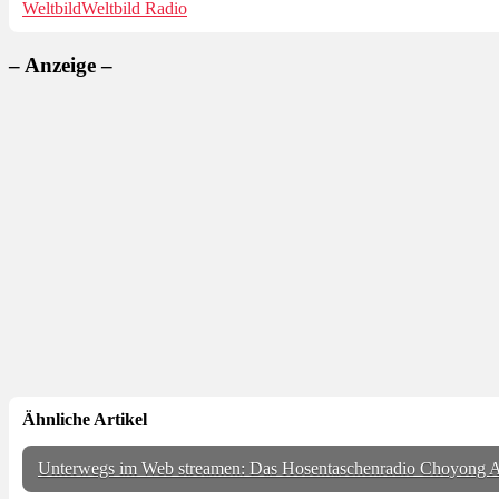
Weltbild
Weltbild Radio
– Anzeige –
Ähnliche Artikel
Unterwegs im Web streamen: Das Hosentaschenradio Choyong A