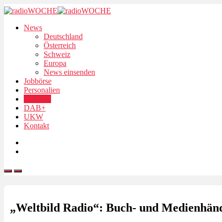
News
Deutschland
Österreich
Schweiz
Europa
News einsenden
Jobbörse
Personalien
Podcasts
DAB+
UKW
Kontakt
„Weltbild Radio“: Buch- und Medienhändl