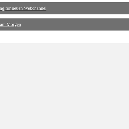
ng für neuen Webchannel
 am Morgen