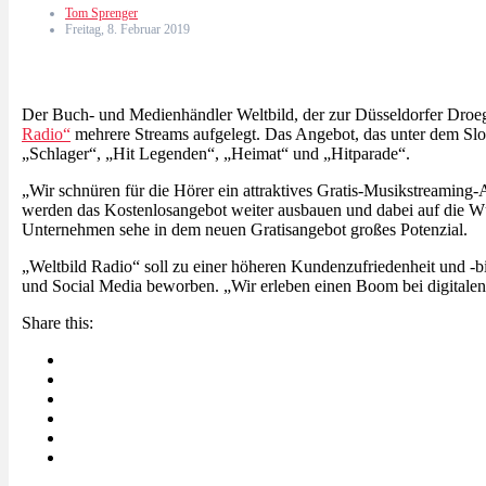
Tom Sprenger
Freitag, 8. Februar 2019
Der Buch- und Medienhändler Weltbild, der zur Düsseldorfer Dro
Radio“
mehrere Streams aufgelegt. Das Angebot, das unter dem Slog
„Schlager“, „Hit Legenden“, „Heimat“ und „Hitparade“.
„Wir schnüren für die Hörer ein attraktives Gratis-Musikstreaming
werden das Kostenlosangebot weiter ausbauen und dabei auf die Wü
Unternehmen sehe in dem neuen Gratisangebot großes Potenzial.
„Weltbild Radio“ soll zu einer höheren Kundenzufriedenheit und -b
und Social Media beworben. „Wir erleben einen Boom bei digitalen
Share this: