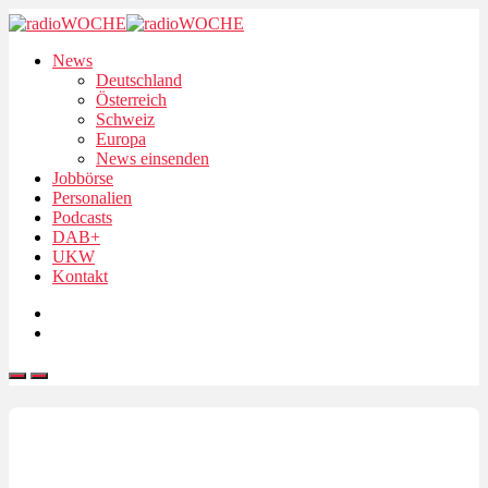
News
Deutschland
Österreich
Schweiz
Europa
News einsenden
Jobbörse
Personalien
Podcasts
DAB+
UKW
Kontakt