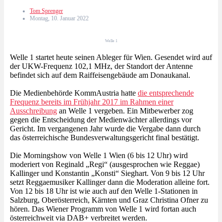
Tom Sprenger
Montag, 10. Januar 2022
Welle 1
Welle 1 startet heute seinen Ableger für Wien. Gesendet wird auf
der UKW-Frequenz 102,1 MHz, der Standort der Antenne
befindet sich auf dem Raiffeisengebäude am Donaukanal.
Die Medienbehörde KommAustria hatte
die entsprechende
Frequenz bereits im Frühjahr 2017 im Rahmen einer
Ausschreibung
an Welle 1 vergeben. Ein Mitbewerber zog
gegen die Entscheidung der Medienwächter allerdings vor
Gericht. Im vergangenen Jahr wurde die Vergabe dann durch
das österreichische Bundesverwaltungsgericht final bestätigt.
Die Morningshow von Welle 1 Wien (6 bis 12 Uhr) wird
moderiert von Reginald „Regi“ (ausgesprochen wie Reggae)
Kallinger und Konstantin „Konsti“ Sieghart. Von 9 bis 12 Uhr
setzt Reggaemusiker Kallinger dann die Moderation alleine fort.
Von 12 bis 18 Uhr ist wie auch auf den Welle 1-Stationen in
Salzburg, Oberösterreich, Kärnten und Graz Christina Ofner zu
hören. Das Wiener Programm von Welle 1 wird fortan auch
österreichweit via DAB+ verbreitet werden.