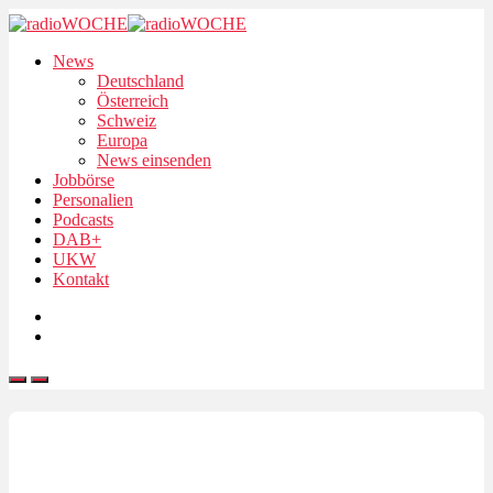
News
Deutschland
Österreich
Schweiz
Europa
News einsenden
Jobbörse
Personalien
Podcasts
DAB+
UKW
Kontakt