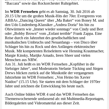
“Baccara” sowie das Rockorchester Ruhrgebiet.
Im
WDR Fernsehen
geht es ab Samstag, 30. Juli 2016 ab
20.15 Uhr um die großen Musik-Hits der 70er. Evergreens von
ABBAs „Dancing Queen“ über „Ma Baker“ von Boney M. und
den Udo Lindenberg-Klassiker „Andrea Doria“ bis hin zu
Ohrwürmern wie „Immer wieder sonntags“ von Cindy und Bert
oder „Bobby Brown“ vom „Enfant terrible“ Frank Zappa. Eine
Reise durch ein Jahrzehnt des gesellschaftlichen und
musikalischen Umbruchs und Neuanfangs – von Disco über
Schlager bis hin zu Rock und den Anfängen elektronischer
Musik. Mit kompetenten Reiseleitern wie Henning Krautmacher,
Margie Kinsky, Marijke Amado, Ireen Sheer und vielen
Menschen aus NRW.
Am 31. Juli heißt es im WDR Fernsehen „Kopfüber in die
Siebziger Jahre“, und Moderatorin Stefanie Tücking und Jürgen
Drews blicken zurück auf die Musikstile der vergangenen
Jahrzehnte im WDR Fernsehen: „Von Heino bis Xavier
Naidoo“ (15.15 Uhr). Sie starten mit dem Schlager der 1970er
Jahre und zeichnen die Entwicklung bis heute nach.
Auch Online bilden WDR 4 und das WDR Fernsehen das
Themenwochenende umfassend ab: mit Multimedia-Reportagen,
Bildergalerien und Videomaterial aus dieser Zeit.