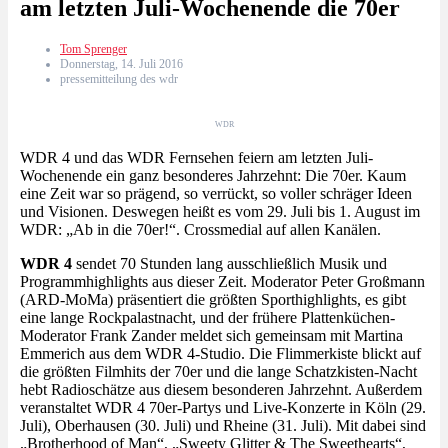
am letzten Juli-Wochenende die 70er
Tom Sprenger
Donnerstag, 14. Juli 2016
pressemitteilung des wdr
WDR
WDR 4 und das WDR Fernsehen feiern am letzten Juli-
Wochenende ein ganz besonderes Jahrzehnt: Die 70er. Kaum
eine Zeit war so prägend, so verrückt, so voller schräger Ideen
und Visionen. Deswegen heißt es vom 29. Juli bis 1. August im
WDR: „Ab in die 70er!“. Crossmedial auf allen Kanälen.
WDR 4
sendet 70 Stunden lang ausschließlich Musik und
Programmhighlights aus dieser Zeit. Moderator Peter Großmann
(ARD-MoMa) präsentiert die größten Sporthighlights, es gibt
eine lange Rockpalastnacht, und der frühere Plattenküchen-
Moderator Frank Zander meldet sich gemeinsam mit Martina
Emmerich aus dem WDR 4-Studio. Die Flimmerkiste blickt auf
die größten Filmhits der 70er und die lange Schatzkisten-Nacht
hebt Radioschätze aus diesem besonderen Jahrzehnt. Außerdem
veranstaltet WDR 4 70er-Partys und Live-Konzerte in Köln (29.
Juli), Oberhausen (30. Juli) und Rheine (31. Juli). Mit dabei sind
„Brotherhood of Man“, „Sweety Glitter & The Sweethearts“,