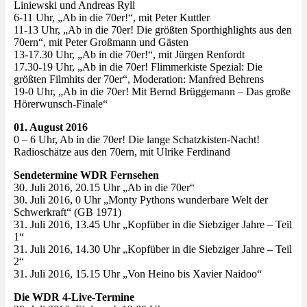
Liniewski und Andreas Ryll
6-11 Uhr, „Ab in die 70er!“, mit Peter Kuttler
11-13 Uhr, „Ab in die 70er! Die größten Sporthighlights aus den
70ern“, mit Peter Großmann und Gästen
13-17.30 Uhr, „Ab in die 70er!“, mit Jürgen Renfordt
17.30-19 Uhr, „Ab in die 70er! Flimmerkiste Spezial: Die
größten Filmhits der 70er“, Moderation: Manfred Behrens
19-0 Uhr, „Ab in die 70er! Mit Bernd Brüggemann – Das große
Hörerwunsch-Finale“
01. August 2016
0 – 6 Uhr, Ab in die 70er! Die lange Schatzkisten-Nacht!
Radioschätze aus den 70ern, mit Ulrike Ferdinand
Sendetermine WDR Fernsehen
30. Juli 2016, 20.15 Uhr „Ab in die 70er“
30. Juli 2016, 0 Uhr „Monty Pythons wunderbare Welt der
Schwerkraft“ (GB 1971)
31. Juli 2016, 13.45 Uhr „Kopfüber in die Siebziger Jahre – Teil
1“
31. Juli 2016, 14.30 Uhr „Kopfüber in die Siebziger Jahre – Teil
2“
31. Juli 2016, 15.15 Uhr „Von Heino bis Xavier Naidoo“
Die WDR 4-Live-Termine