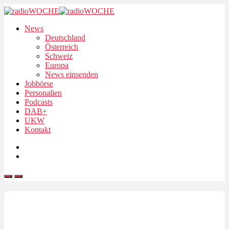
News
Deutschland
Österreich
Schweiz
Europa
News einsenden
Jobbörse
Personalien
Podcasts
DAB+
UKW
Kontakt