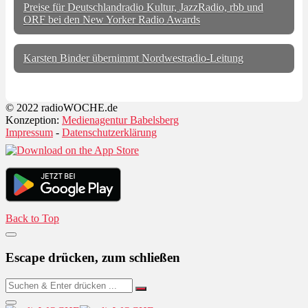
Preise für Deutschlandradio Kultur, JazzRadio, rbb und
ORF bei den New Yorker Radio Awards
Karsten Binder übernimmt Nordwestradio-Leitung
© 2022 radioWOCHE.de
Konzeption:
Medienagentur Babelsberg
Impressum
-
Datenschutzerklärung
Back to Top
Escape drücken, zum schließen