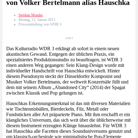
von Volker Bertelmann alias Hauschka
Stephan Munder
Montag, 12. Januar 2015
Pressemitteilung von WDR 3
WDR 3
Das Kulturradio WDR 3 erklingt ab sofort in einem neuen
akustischen Gewand. Entgegen der üblichen Praxis, ein
spezialisiertes Produktionsstudio zu beauftragen, ist WDR 3
einen anderen Weg gegangen: Sein Klang-Design wurde mit
individueller Handschrift von Hauschka entwickelt. Hinter
diesem Pseudonym steckt der Düsseldorfer Komponist und
Musiker Volker Bertelmann, der weltweit Konzertsäle füllt und
dem mit seinem Album „Abandoned City“ (2014) der Spagat
zwischen Klassik und Pop gelungen ist.
Hauschkas Erkennungsmerkmal ist das mit diversen Materialien
wie Tischtennisbällen, Bierdeckeln, Filz, Metall oder
Fundstücken aller Art präparierte Piano. Mit ihm erschafft er ein
klangliches Universum, das sich weit über die üblicherweise mit
diesem Instrument erzeugten Klänge hinauslehnt. Für WDR 3
hat Hauschka alle Facetten dieses Sounduniversums genutzt und
um klassisch-orchestrale wie minimalistische Pop-Elemente