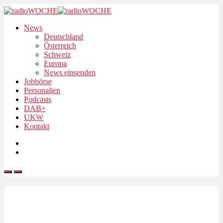
News
Deutschland
Österreich
Schweiz
Europa
News einsenden
Jobbörse
Personalien
Podcasts
DAB+
UKW
Kontakt