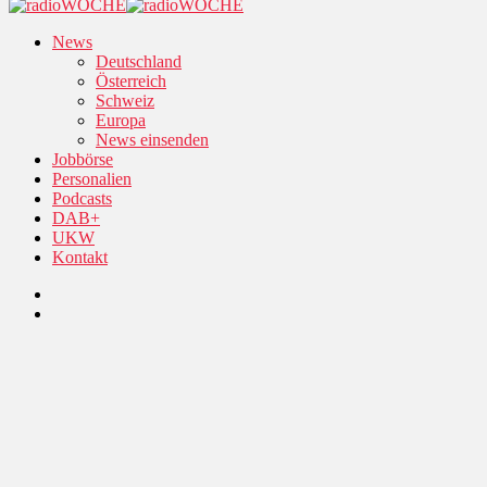
News
Deutschland
Österreich
Schweiz
Europa
News einsenden
Jobbörse
Personalien
Podcasts
DAB+
UKW
Kontakt