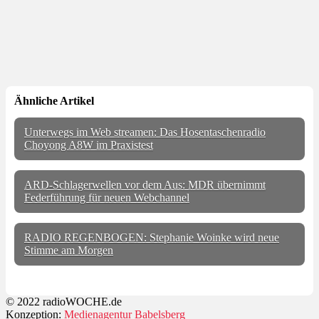
Ähnliche Artikel
Unterwegs im Web streamen: Das Hosentaschenradio
Choyong A8W im Praxistest
ARD-Schlagerwellen vor dem Aus: MDR übernimmt
Federführung für neuen Webchannel
RADIO REGENBOGEN: Stephanie Woinke wird neue
Stimme am Morgen
© 2022 radioWOCHE.de
Konzeption:
Medienagentur Babelsberg