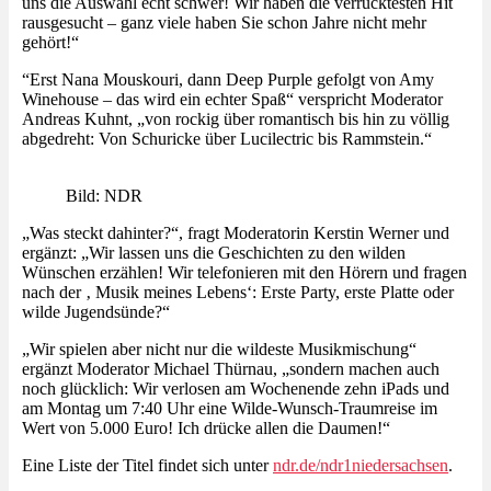
uns die Auswahl echt schwer! Wir haben die verrücktesten Hit
rausgesucht – ganz viele haben Sie schon Jahre nicht mehr
gehört!“
“Erst Nana Mouskouri, dann Deep Purple gefolgt von Amy
Winehouse – das wird ein echter Spaß“ verspricht Moderator
Andreas Kuhnt, „von rockig über romantisch bis hin zu völlig
abgedreht: Von Schuricke über Lucilectric bis Rammstein.“
Bild: NDR
„Was steckt dahinter?“, fragt Moderatorin Kerstin Werner und
ergänzt: „Wir lassen uns die Geschichten zu den wilden
Wünschen erzählen! Wir telefonieren mit den Hörern und fragen
nach der ‚ Musik meines Lebens‘: Erste Party, erste Platte oder
wilde Jugendsünde?“
„Wir spielen aber nicht nur die wildeste Musikmischung“
ergänzt Moderator Michael Thürnau, „sondern machen auch
noch glücklich: Wir verlosen am Wochenende zehn iPads und
am Montag um 7:40 Uhr eine Wilde-Wunsch-Traumreise im
Wert von 5.000 Euro! Ich drücke allen die Daumen!“
Eine Liste der Titel findet sich unter
ndr.de/ndr1niedersachsen
.