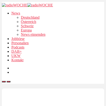
News
Deutschland
Österreich
Schweiz
Europa
News einsenden
Jobbörse
Personalien
Podcasts
DAB+
UKW
Kontakt