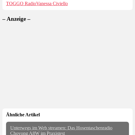
TOGGO Radio
Vanessa Civiello
– Anzeige –
Ähnliche Artikel
Unterwegs im Web streamen: Das Hosentaschenradio
Choyong A8W im Praxistest