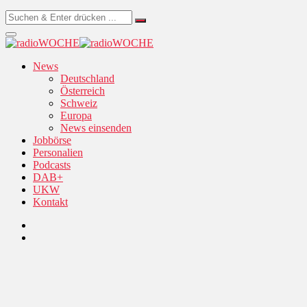
News
Deutschland
Österreich
Schweiz
Europa
News einsenden
Jobbörse
Personalien
Podcasts
DAB+
UKW
Kontakt