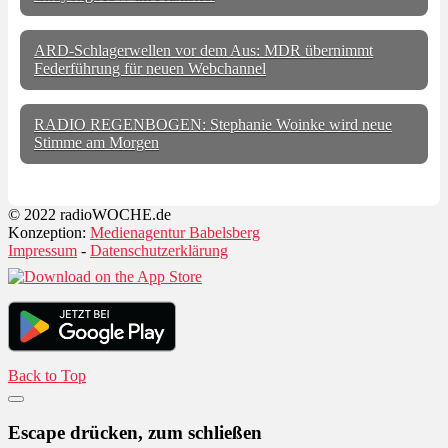
ARD-Schlagerwellen vor dem Aus: MDR übernimmt
Federführung für neuen Webchannel
RADIO REGENBOGEN: Stephanie Woinke wird neue
Stimme am Morgen
© 2022 radioWOCHE.de
Konzeption:
Medienagentur Babelsberg
Impressum
-
Datenschutzerklärung
Back to Top
Escape drücken, zum schließen