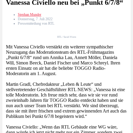
Vanessa Civiello neu bei „Punkt 6/7/8“
Stephan Munder
Donnerstag, 7. Juli 2022
Pressemitteilung von RTL
RTL / Sarah Wurm
Mit Vanessa Civiello verstärkt ein weiterer sympathischer
Neuzugang das Moderationsteam des RTL-Frühmagazins
„Punkt 6/7/8“ rund um Annika Lau, Annett Möller, Daniela
Will, Simon Beeck, Daniel Fischer und Marco Schreyl. Ihren
ersten Einsatz on air hat die beliebte TOGGO Radio-
Moderatorin am 1. August.
Martin Gradl, Chefredakteur „Leben & Leute“ und
stellvertretender Geschäftsführer RTL NEWS: „Vanessa ist eine
tolle Moderatorin. Ich freue mich sehr, dass wir sie vor rund
zweieinhalb Jahren für TOGGO Radio entdeckt haben und sie
nun auch unser Team bei RTL verstärkt. Wir sind überzeugt,
dass sie mit ihrer frischen und extrem gewinnenden Art auch das
Publikum bei Punkt 6/7/8 begeistern wird.“
Vanessa Civiello: „Wenn das RTL Gebäude eine WG wäre,
dann würde ich jetzt nicht mehr nur ein Zimmer, sondern zwei