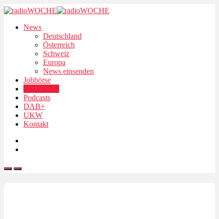
News
Deutschland
Österreich
Schweiz
Europa
News einsenden
Jobbörse
Personalien
Podcasts
DAB+
UKW
Kontakt