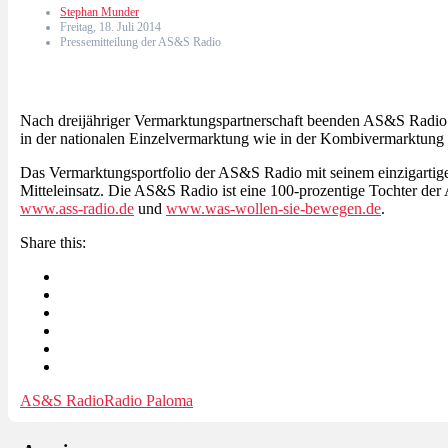
Stephan Munder
Freitag, 18. Juli 2014
Pressemitteilung der AS&S Radio
Nach dreijähriger Vermarktungspartnerschaft beenden AS&S Radi
in der nationalen Einzelvermarktung wie in der Kombivermarktun
Das Vermarktungsportfolio der AS&S Radio mit seinem einzigartigen 
Mitteleinsatz. Die AS&S Radio ist eine 100-prozentige Tochte
www.ass-radio.de
und
www.was-wollen-sie-bewegen.de
.
Share this:
AS&S Radio
Radio Paloma