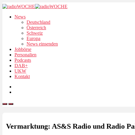
News
Deutschland
Österreich
Schweiz
Europa
News einsenden
Jobbörse
Personalien
Podcasts
DAB+
UKW
Kontakt
Vermarktung: AS&S Radio und Radio P