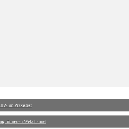
8W im Praxistest
ng für neuen Webchannel