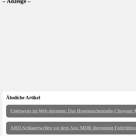
– Anzeige –
Ähnliche Artikel
Unterwegs im Web streamen: Das Hosentaschenradio Choyong A
ARD-Schlagerwellen vor dem Aus: MDR übernimmt Federführu