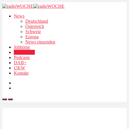
News
Deutschland
Österreich
Schweiz
Europa
News einsenden
Jobbörse
Personalien
Podcasts
DAB+
UKW
Kontakt