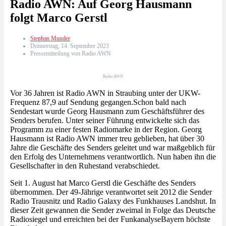
Radio AWN: Auf Georg Hausmann
folgt Marco Gerstl
Stephan Munder
Donnerstag, 14. September 2023
Pressemitteilung von Radio AWN
Radio AWN
Vor 36 Jahren ist Radio AWN in Straubing unter der UKW-
Frequenz 87,9 auf Sendung gegangen.Schon bald nach
Sendestart wurde Georg Hausmann zum Geschäftsführer des
Senders berufen. Unter seiner Führung entwickelte sich das
Programm zu einer festen Radiomarke in der Region. Georg
Hausmann ist Radio AWN immer treu geblieben, hat über 30
Jahre die Geschäfte des Senders geleitet und war maßgeblich für
den Erfolg des Unternehmens verantwortlich. Nun haben ihn die
Gesellschafter in den Ruhestand verabschiedet.
Seit 1. August hat Marco Gerstl die Geschäfte des Senders
übernommen. Der 49-Jährige verantwortet seit 2012 die Sender
Radio Trausnitz und Radio Galaxy des Funkhauses Landshut. In
dieser Zeit gewannen die Sender zweimal in Folge das Deutsche
Radiosiegel und erreichten bei der FunkanalyseBayern höchste