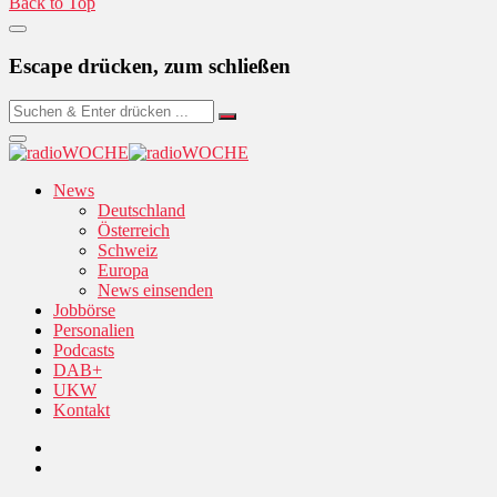
Back to Top
Escape drücken, zum schließen
News
Deutschland
Österreich
Schweiz
Europa
News einsenden
Jobbörse
Personalien
Podcasts
DAB+
UKW
Kontakt