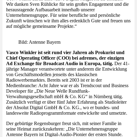
Wir danken Sven Rühlicke für sein großes Engagement und die
herausragende Aufbauarbeit innerhalb unserer
Unternehmensgruppe. Für seine berufliche und persönliche
Zukunft wünschen wir ihm alles erdenklich Gute und freuen uns
auf mögliche gemeinsame Projekte.“
Bild: Antenne Bayern
Vasco Winkler ist seit rund vier Jahren als Prokurist und
Chief Operating Officer (COO) bei adremes, der einzigen
Ad Exchange für Broadcast Audio in Europa, tätig.
Der 41-
jährige Manager verantwortete unter anderem die Entwicklung
von Geschäftsmodellen jenseits des klassischen
Radiowerbemarktes. Bereits seit 2003 ist er in der
Medienbranche: Acht Jahre war er als Trendscout und Business
Developer für „Die Neue Welle Rundfunk-
Verwaltungsgesellschaft mbH & Co. KG“ in Nürnberg tätig.
Zusätzlich verfügt er über fünf Jahre Erfahrung als Studioleiter
der Absolut Digital GmbH & Co. KG., wo er bundes- und
landesweite Radioprogrammformate entwickelte und umsetzte.
Der gebürtige Regensburger freut sich, mit seiner Familie in
seine Heimat zurückzukehren: „Die Unternehmensgruppe
Antenne Bayern ist Digital-Audio-Pionier der ersten Stunde.