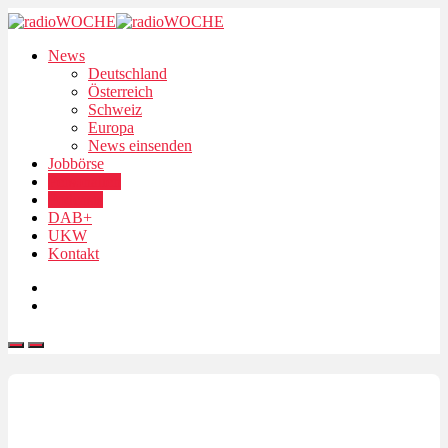
News
Deutschland
Österreich
Schweiz
Europa
News einsenden
Jobbörse
Personalien
Podcasts
DAB+
UKW
Kontakt