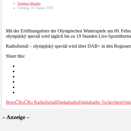
Stephan Munder
Sonntag, 14. Januar 2018
Mit der Eröffnungsfeier der Olympischen Winterspiele am 09. Febru
olympijský speciál wird täglich bis zu 19 Stunden Live-Sportübertr
Radiožurnál – olympijský speciál wird über DAB+ in den Regionen 
Share this:
Brno
ČRo
ČRo Radiožurnál
Digitalradio
Digitalradio Tschechien
Ostr
– Anzeige –