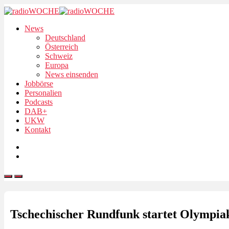
News
Deutschland
Österreich
Schweiz
Europa
News einsenden
Jobbörse
Personalien
Podcasts
DAB+
UKW
Kontakt
Tschechischer Rundfunk startet Olympi