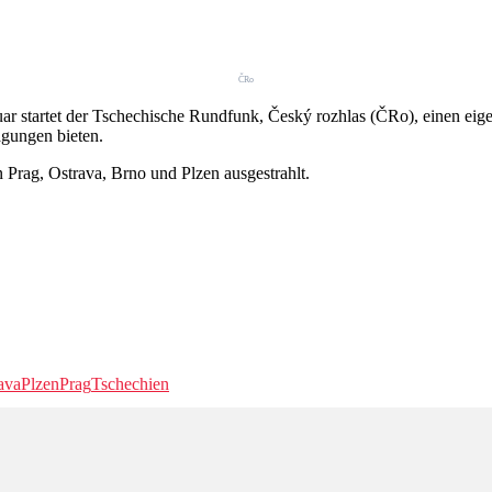
ČRo
ar startet der Tschechische Rundfunk, Český rozhlas (ČRo), einen eig
agungen bieten.
Prag, Ostrava, Brno und Plzen ausgestrahlt.
ava
Plzen
Prag
Tschechien