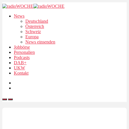
News
Deutschland
Österreich
Schweiz
Europa
News einsenden
Jobbörse
Personalien
Podcasts
DAB+
UKW
Kontakt