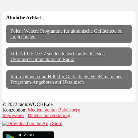
Ähnliche Artikel
Polen: Weitere Programme für ukrainische Geflüchtete on
air gegangen
DIE NEUE 107.7 sendet deutschlandweit ersten
Ukrainisch-Sprachkurs im Radio
Informationen und Hilfe für Geflüchtete: WDR mit neuen
Programm-Angeboten auf Ukrainisch
© 2022 radioWOCHE.de
Konzeption:
Medienagentur Babelsberg
Impressum
-
Datenschutzerklärung