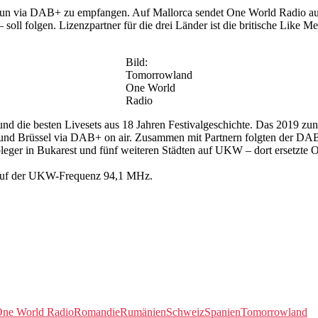
 nun via DAB+ zu empfangen. Auf Mallorca sendet One World Radio 
oll folgen. Lizenzpartner für die drei Länder ist die britische Like M
Bild:
Tomorrowland
One World
Radio
nd die besten Livesets aus 18 Jahren Festivalgeschichte. Das 2019 zu
ndern und Brüssel via DAB+ on air. Zusammen mit Partnern folgten der 
bleger in Bukarest und fünf weiteren Städten auf UKW – dort ersetzt
e auf der UKW-Frequenz 94,1 MHz.
ne World Radio
Romandie
Rumänien
Schweiz
Spanien
Tomorrowland