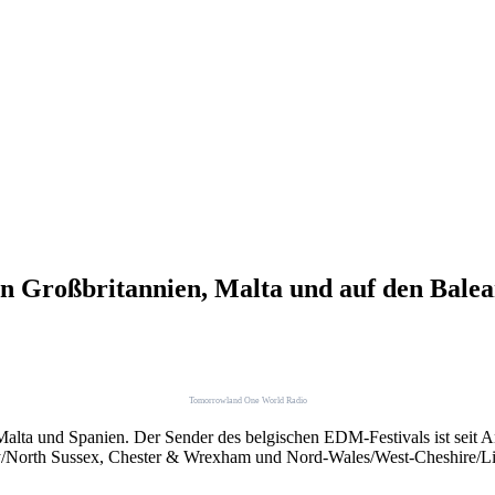
n Großbritannien, Malta und auf den Bale
Tomorrowland One World Radio
ta und Spanien. Der Sender des belgischen EDM-Festivals ist seit An
y/North Sussex, Chester & Wrexham und Nord-Wales/West-Cheshire/Li