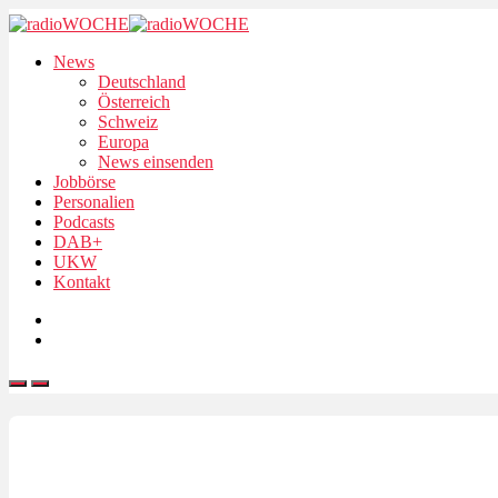
News
Deutschland
Österreich
Schweiz
Europa
News einsenden
Jobbörse
Personalien
Podcasts
DAB+
UKW
Kontakt