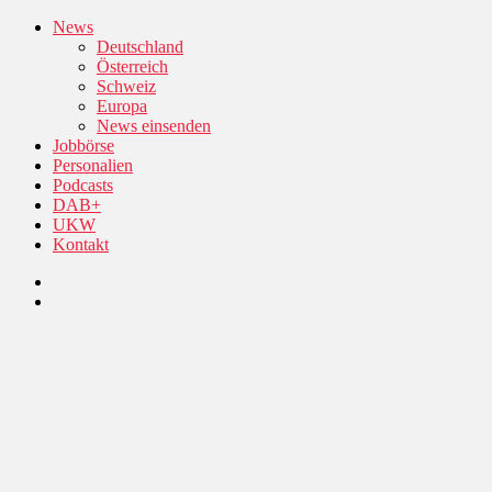
News
Deutschland
Österreich
Schweiz
Europa
News einsenden
Jobbörse
Personalien
Podcasts
DAB+
UKW
Kontakt