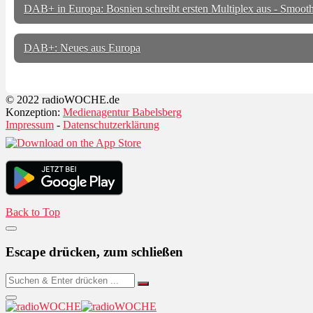
DAB+ in Europa: Bosnien schreibt ersten Multiplex aus - Smoo
DAB+: Neues aus Europa
© 2022 radioWOCHE.de
Konzeption:
Medienagentur Babelsberg
Impressum
-
Datenschutzerklärung
Back to Top
Escape drücken, zum schließen