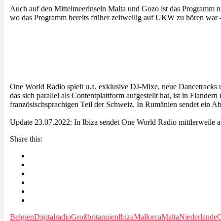
Auch auf den Mittelmeerinseln Malta und Gozo ist das Programm
wo das Programm bereits früher zeitweilig auf UKW zu hören war – s
One World Radio spielt u.a. exklusive DJ-Mixe, neue Dancetracks u
das sich parallel als Contentplattform aufgestellt hat, ist in Fla
französischsprachigen Teil der Schweiz. In Rumänien sendet ein A
Update 23.07.2022: In Ibiza sendet One World Radio mittlerweil
Share this:
Belgien
Digitalradio
Großbritannien
Ibiza
Mallorca
Malta
Niederlande
O