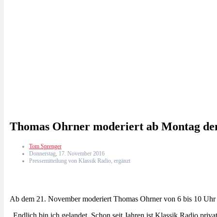
Thomas Ohrner moderiert ab Montag den
Tom Sprenger
Donnerstag, 17. November 2016
Pressemitteilung von Klassik Radio, ergänzt
Ab dem 21. November moderiert Thomas Ohrner von 6 bis 10 Uhr 
„Endlich bin ich gelandet. Schon seit Jahren ist Klassik Radio pri