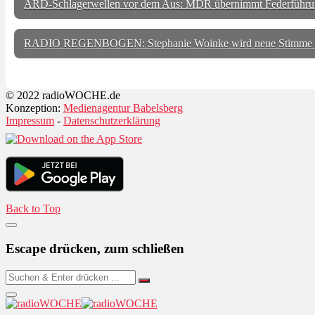
ARD-Schlagerwellen vor dem Aus: MDR übernimmt Federführu
RADIO REGENBOGEN: Stephanie Woinke wird neue Stimme
© 2022 radioWOCHE.de
Konzeption:
Medienagentur Babelsberg
Impressum
-
Datenschutzerklärung
Back to Top
Escape drücken, zum schließen