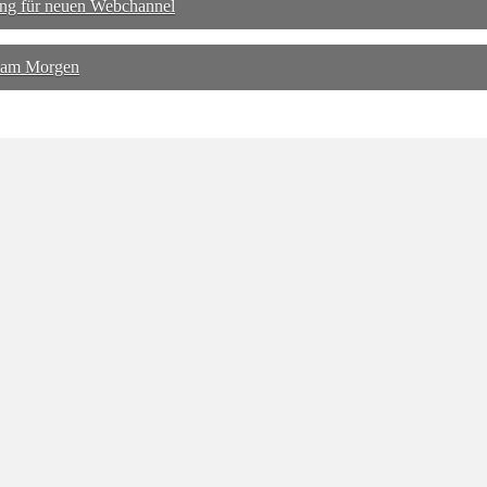
ng für neuen Webchannel
 am Morgen