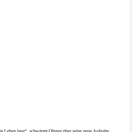
n ein Leben lang“, schwärmt Ohrner über seine neue Aufgabe.