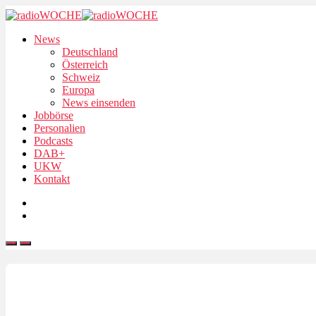
News
Deutschland
Österreich
Schweiz
Europa
News einsenden
Jobbörse
Personalien
Podcasts
DAB+
UKW
Kontakt