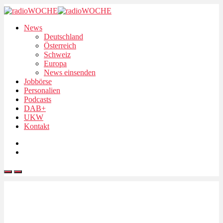
News
Deutschland
Österreich
Schweiz
Europa
News einsenden
Jobbörse
Personalien
Podcasts
DAB+
UKW
Kontakt