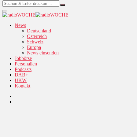
News
Deutschland
Österreich
Schweiz
Europa
News einsenden
Jobbörse
Personalien
Podcasts
DAB+
UKW
Kontakt