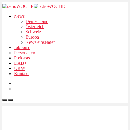
News
Deutschland
Österreich
Schweiz
Europa
News einsenden
Jobbörse
Personalien
Podcasts
DAB+
UKW
Kontakt