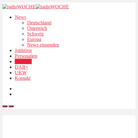
News
Deutschland
Österreich
Schweiz
Europa
News einsenden
Jobbörse
Personalien
Podcasts
DAB+
UKW
Kontakt