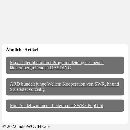
Ähnliche Artikel
Max Lotter übernimmt Programmleitung des neuen
länderübergreifenden DASDING
ARD bündelt junge Wellen: Kooperation von SWR, hr und
SR startet vorzeitig
Mira Seidel wird neue Leiterin der SWR3 PopUnit
© 2022 radioWOCHE.de