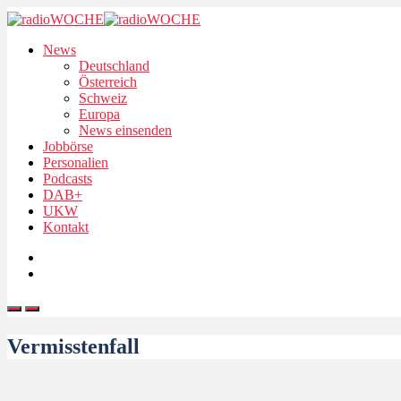
News
Deutschland
Österreich
Schweiz
Europa
News einsenden
Jobbörse
Personalien
Podcasts
DAB+
UKW
Kontakt
Vermisstenfall