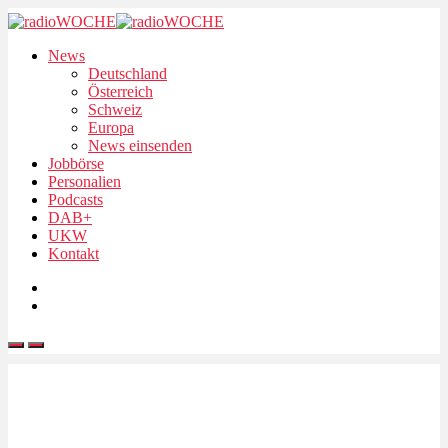
News
Deutschland
Österreich
Schweiz
Europa
News einsenden
Jobbörse
Personalien
Podcasts
DAB+
UKW
Kontakt