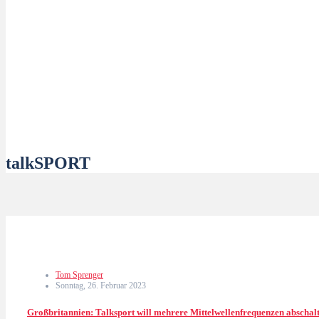
talkSPORT
Tom Sprenger
Sonntag, 26. Februar 2023
Großbritannien: Talksport will mehrere Mittelwellenfrequenzen abschal