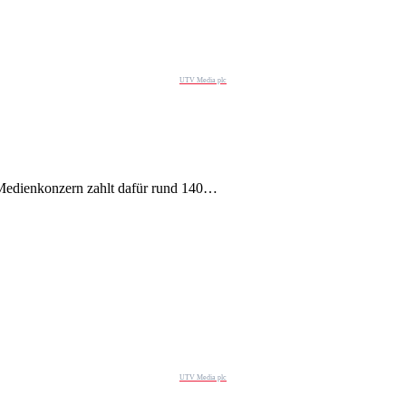
UTV Media plc
 Medienkonzern zahlt dafür rund 140…
UTV Media plc