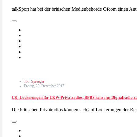
talkSport hat bei der britischen Medienbehörde Ofcom einen Antr
Tom Sprenger
Freitag, 29. Dezember 2017
UK: Lockerungen für UKW-Privatradios, BFBS kehrt ins Digitalradio zu
Die britischen Privatradios können sich auf Lockerungen der Re