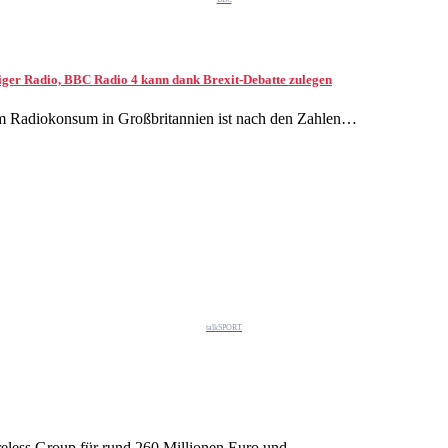
niger Radio, BBC Radio 4 kann dank Brexit-Debatte zulegen
 am Radiokonsum in Großbritannien ist nach den Zahlen…
talkSPORT
reless Group für rund 260 Millionen Euro und…