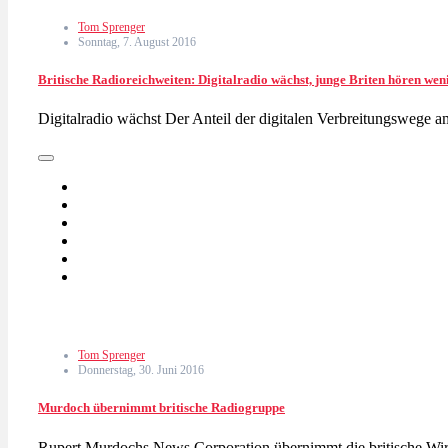
Tom Sprenger
Sonntag, 7. August 2016
Britische Radioreichweiten: Digitalradio wächst, junge Briten hören we
Digitalradio wächst Der Anteil der digitalen Verbreitungswege
Tom Sprenger
Donnerstag, 30. Juni 2016
Murdoch übernimmt britische Radiogruppe
Rupert Murdochs News Corporation übernimmt die britische Wi