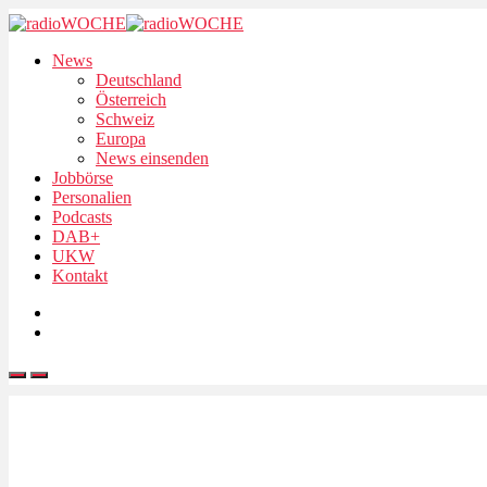
News
Deutschland
Österreich
Schweiz
Europa
News einsenden
Jobbörse
Personalien
Podcasts
DAB+
UKW
Kontakt