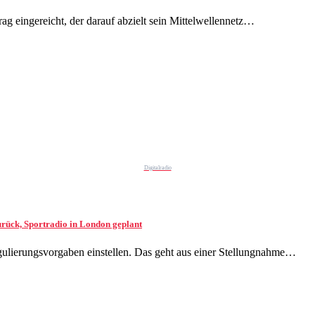
ag eingereicht, der darauf abzielt sein Mittelwellennetz…
Digitalradio
rück, Sportradio in London geplant
gulierungsvorgaben einstellen. Das geht aus einer Stellungnahme…