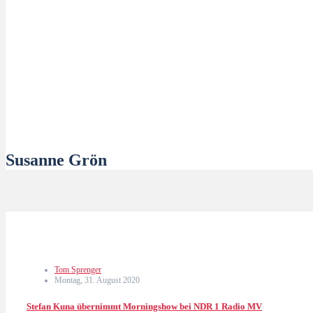
Susanne Grön
Tom Sprenger
Montag, 31. August 2020
Stefan Kuna übernimmt Morningshow bei NDR 1 Radio MV