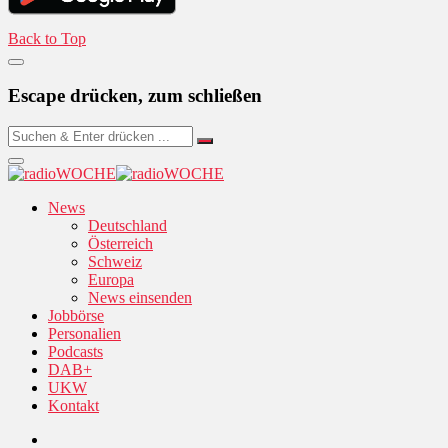
Back to Top
Escape drücken, zum schließen
News
Deutschland
Österreich
Schweiz
Europa
News einsenden
Jobbörse
Personalien
Podcasts
DAB+
UKW
Kontakt