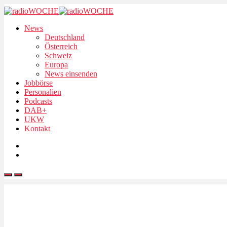
News
Deutschland
Österreich
Schweiz
Europa
News einsenden
Jobbörse
Personalien
Podcasts
DAB+
UKW
Kontakt