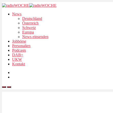
News
Deutschland
Österreich
Schweiz
Europa
News einsenden
Jobbörse
Personalien
Podcasts
DAB+
UKW
Kontakt