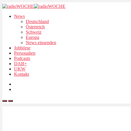
News
Deutschland
Österreich
Schweiz
Europa
News einsenden
Jobbörse
Personalien
Podcasts
DAB+
UKW
Kontakt