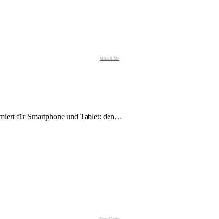
MDR JUMP
iert für Smartphone und Tablet: den…
CrowdRadio