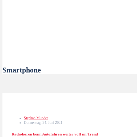
Smartphone
Stephan Munder
Donnerstag, 24. Juni 2021
Radiohören beim Autofahren weiter voll im Trend