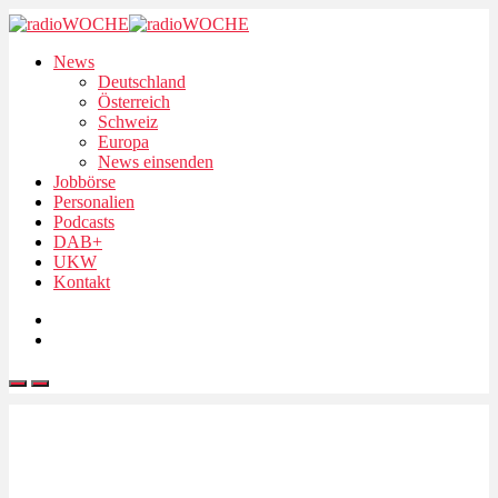
News
Deutschland
Österreich
Schweiz
Europa
News einsenden
Jobbörse
Personalien
Podcasts
DAB+
UKW
Kontakt