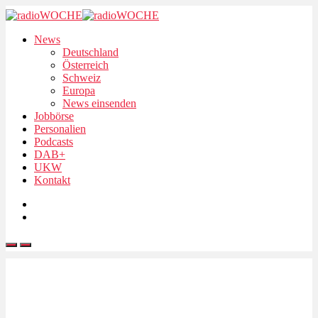
News
Deutschland
Österreich
Schweiz
Europa
News einsenden
Jobbörse
Personalien
Podcasts
DAB+
UKW
Kontakt