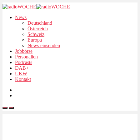
News
Deutschland
Österreich
Schweiz
Europa
News einsenden
Jobbörse
Personalien
Podcasts
DAB+
UKW
Kontakt